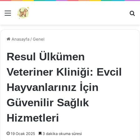
Menü
Ar
Anasayfa
/
Genel
Resul Ülkümen
Veteriner Kliniği: Evcil
Hayvanlarınız İçin
Güvenilir Sağlık
Hizmetleri
19 Ocak 2025
3 dakika okuma süresi