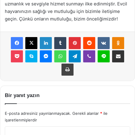
uzmanlık ve sevgiyle hizmet sunmayı ilke edinmiştir. Evcil
hayvanınızın sağlığı ve mutluluğu için bizimle iletişime
geçin. Çünkü onların mutluluğu, bizim önceliğimizdir!
Facebook
X
LinkedIn
Tumblr
Pinterest
Reddit
VKontakte
Odnok
Pocket
Skype
Messenger
WhatsApp
Telegram
Viber
Line
E-Posta ile payla
Yazdır
Bir yanıt yazın
E-posta adresiniz yayınlanmayacak.
Gerekli alanlar
*
ile
işaretlenmişlerdir
Y