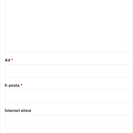
o
r
u
m
*
Ad
*
E-posta
*
İnternet sitesi