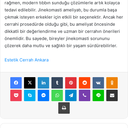
rağmen, modern tıbbın sunduğu çözümlerle artık kolayca
tedavi edilebilir. Jinekomasti ameliyatı, bu durumla başa
çıkmak isteyen erkekler için etkili bir seçenektir. Ancak her
cerrahi prosedürde olduğu gibi, bu ameliyat öncesinde
dikkatli bir değerlendirme ve uzman bir cerrahın önerileri
önemlidir. Bu sayede, bireyler jinekomasti sorununu
çözerek daha mutlu ve sağlıklı bir yaşam sürdürebilirler.
Estetik Cerrah Ankara
Facebook
X
LinkedIn
Tumblr
Pinterest
Reddit
VKontakte
Odnok
Pocket
Skype
Messenger
WhatsApp
Telegram
Viber
Line
E-Posta ile payla
Yazdır