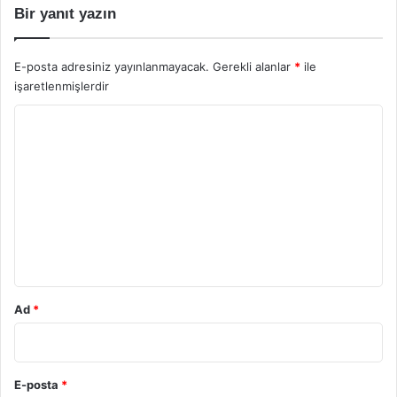
Bir yanıt yazın
E-posta adresiniz yayınlanmayacak.
Gerekli alanlar
*
ile
işaretlenmişlerdir
Y
o
r
u
m
*
Ad
*
E-posta
*