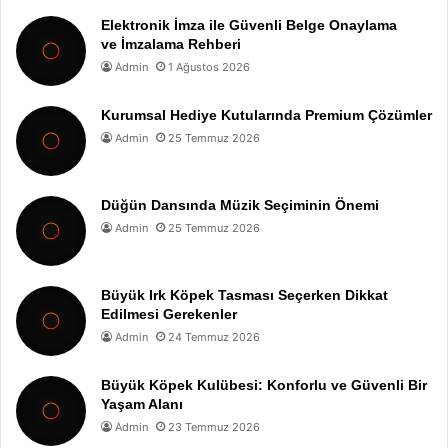
Elektronik İmza ile Güvenli Belge Onaylama
ve İmzalama Rehberi
Admin
1 Ağustos 2026
Kurumsal Hediye Kutularında Premium Çözümler
Admin
25 Temmuz 2026
Düğün Dansında Müzik Seçiminin Önemi
Admin
25 Temmuz 2026
Büyük Irk Köpek Tasması Seçerken Dikkat
Edilmesi Gerekenler
Admin
24 Temmuz 2026
Büyük Köpek Kulübesi: Konforlu ve Güvenli Bir
Yaşam Alanı
Admin
23 Temmuz 2026