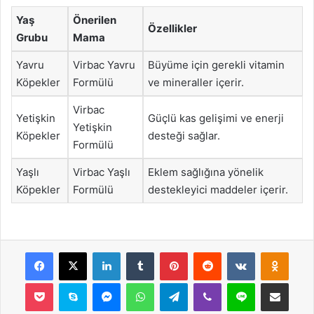
Yaş
Önerilen
Özellikler
Grubu
Mama
Yavru
Virbac Yavru
Büyüme için gerekli vitamin
Köpekler
Formülü
ve mineraller içerir.
Virbac
Yetişkin
Güçlü kas gelişimi ve enerji
Yetişkin
Köpekler
desteği sağlar.
Formülü
Yaşlı
Virbac Yaşlı
Eklem sağlığına yönelik
Köpekler
Formülü
destekleyici maddeler içerir.
Facebook
X
LinkedIn
Tumblr
Pinterest
Reddit
VKontakte
Odnok
Pocket
Skype
Messenger
WhatsApp
Telegram
Viber
Line
E-Posta ile payla
Yazdır