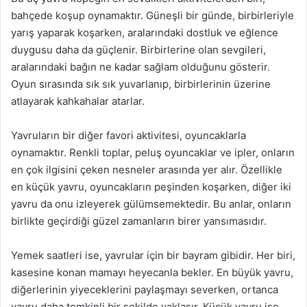
bahçede koşup oynamaktır. Güneşli bir günde, birbirleriyle
yarış yaparak koşarken, aralarındaki dostluk ve eğlence
duygusu daha da güçlenir. Birbirlerine olan sevgileri,
aralarındaki bağın ne kadar sağlam olduğunu gösterir.
Oyun sırasında sık sık yuvarlanıp, birbirlerinin üzerine
atlayarak kahkahalar atarlar.
Yavruların bir diğer favori aktivitesi, oyuncaklarla
oynamaktır. Renkli toplar, peluş oyuncaklar ve ipler, onların
en çok ilgisini çeken nesneler arasında yer alır. Özellikle
en küçük yavru, oyuncakların peşinden koşarken, diğer iki
yavru da onu izleyerek gülümsemektedir. Bu anlar, onların
birlikte geçirdiği güzel zamanların birer yansımasıdır.
Yemek saatleri ise, yavrular için bir bayram gibidir. Her biri,
kasesine konan mamayı heyecanla bekler. En büyük yavru,
diğerlerinin yiyeceklerini paylaşmayı severken, ortanca
yavru daha temkinli bir şekilde yaklaşır. Küçük yavru ise,