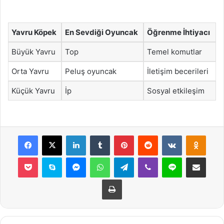
Yavru Köpek
En Sevdiği Oyuncak
Öğrenme İhtiyacı
Büyük Yavru
Top
Temel komutlar
Orta Yavru
Peluş oyuncak
İletişim becerileri
Küçük Yavru
İp
Sosyal etkileşim
Facebook
X
LinkedIn
Tumblr
Pinterest
Reddit
VKontakte
Odnok
Pocket
Skype
Messenger
WhatsApp
Telegram
Viber
Line
E-Posta ile payla
Yazdır