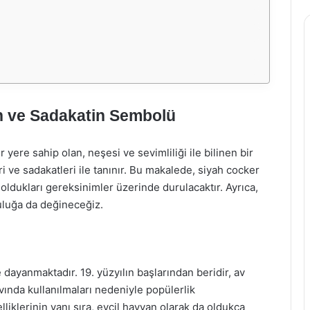
n ve Sadakatin Sembolü
 yere sahip olan, neşesi ve sevimliliği ile bilinen bir
leri ve sadakatleri ile tanınır. Bu makalede, siyah cocker
 oldukları gereksinimler üzerinde durulacaktır. Ayrıca,
luluğa da değineceğiz.
e dayanmaktadır. 19. yüzyılın başlarından beridir, av
avında kullanılmaları nedeniyle popülerlik
lliklerinin yanı sıra, evcil hayvan olarak da oldukça