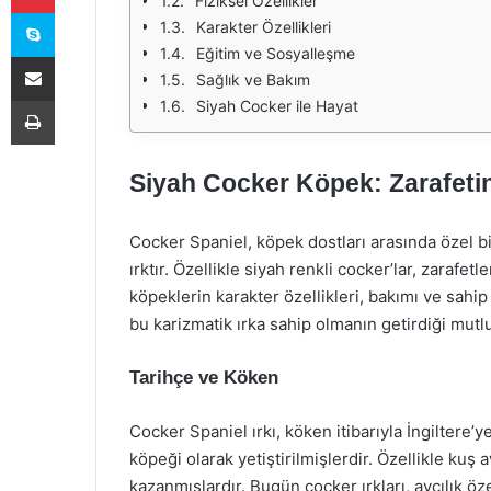
Fiziksel Özellikler
Skype
Karakter Özellikleri
Eğitim ve Sosyalleşme
E-Posta ile paylaş
Sağlık ve Bakım
Yazdır
Siyah Cocker ile Hayat
Siyah Cocker Köpek: Zarafeti
Cocker Spaniel, köpek dostları arasında özel bir
ırktır. Özellikle siyah renkli cocker’lar, zarafet
köpeklerin karakter özellikleri, bakımı ve sahip
bu karizmatik ırka sahip olmanın getirdiği mut
Tarihçe ve Köken
Cocker Spaniel ırkı, köken itibarıyla İngiltere’y
köpeği olarak yetiştirilmişlerdir. Özellikle kuş 
kazanmışlardır. Bugün cocker ırkları, avcılık öze