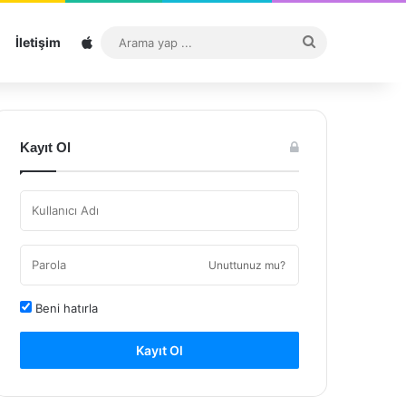
Sitemap
Arama
İletişim
yap
...
Kayıt Ol
Unuttunuz mu?
Beni hatırla
Kayıt Ol