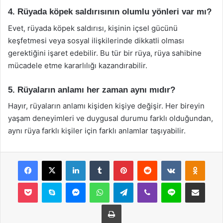
4. Rüyada köpek saldırısının olumlu yönleri var mı?
Evet, rüyada köpek saldırısı, kişinin içsel gücünü
keşfetmesi veya sosyal ilişkilerinde dikkatli olması
gerektiğini işaret edebilir. Bu tür bir rüya, rüya sahibine
mücadele etme kararlılığı kazandırabilir.
5. Rüyaların anlamı her zaman aynı mıdır?
Hayır, rüyaların anlamı kişiden kişiye değişir. Her bireyin
yaşam deneyimleri ve duygusal durumu farklı olduğundan,
aynı rüya farklı kişiler için farklı anlamlar taşıyabilir.
Facebook
X
LinkedIn
Tumblr
Pinterest
Reddit
VKontakte
Odnok
Pocket
Skype
Messenger
WhatsApp
Telegram
Viber
Line
E-Posta ile payla
Yazdır