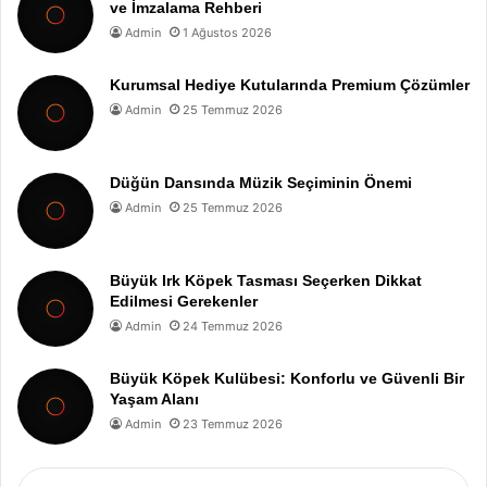
ve İmzalama Rehberi
Admin
1 Ağustos 2026
Kurumsal Hediye Kutularında Premium Çözümler
Admin
25 Temmuz 2026
Düğün Dansında Müzik Seçiminin Önemi
Admin
25 Temmuz 2026
Büyük Irk Köpek Tasması Seçerken Dikkat
Edilmesi Gerekenler
Admin
24 Temmuz 2026
Büyük Köpek Kulübesi: Konforlu ve Güvenli Bir
Yaşam Alanı
Admin
23 Temmuz 2026