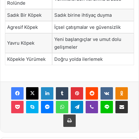
Rolünde
Sadık Bir Köpek
Sadık birine ihtiyaç duyma
Agresif Köpek
İçsel çatışmalar ve güvensizlik
Yeni başlangıçlar ve umut dolu
Yavru Köpek
gelişmeler
Köpekle Yürümek
Doğru yolda ilerlemek
Facebook
X
LinkedIn
Tumblr
Pinterest
Reddit
VKontakte
Odnok
Pocket
Skype
Messenger
WhatsApp
Telegram
Viber
Line
E-Posta ile payla
Yazdır