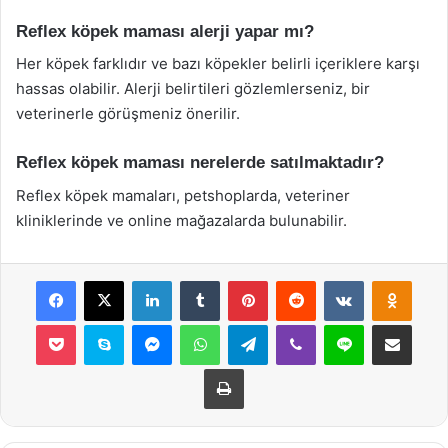
Reflex köpek maması alerji yapar mı?
Her köpek farklıdır ve bazı köpekler belirli içeriklere karşı
hassas olabilir. Alerji belirtileri gözlemlerseniz, bir
veterinerle görüşmeniz önerilir.
Reflex köpek maması nerelerde satılmaktadır?
Reflex köpek mamaları, petshoplarda, veteriner
kliniklerinde ve online mağazalarda bulunabilir.
Facebook
X
LinkedIn
Tumblr
Pinterest
Reddit
VKontakte
Odnok
Pocket
Skype
Messenger
WhatsApp
Telegram
Viber
Line
E-Posta ile payla
Yazdır