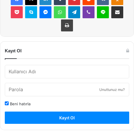
Pocket
Skype
Messenger
WhatsApp
Telegram
Viber
Line
E-Posta ile payla
Yazdır
Kayıt Ol
Unuttunuz mu?
Beni hatırla
Kayıt Ol