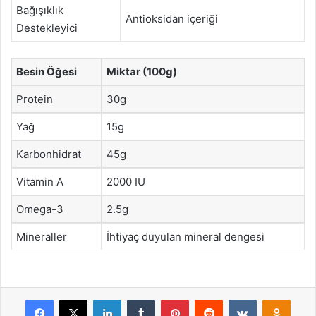
Bağışıklık
Antioksidan içeriği
Destekleyici
Besin Öğesi
Miktar (100g)
Protein
30g
Yağ
15g
Karbonhidrat
45g
Vitamin A
2000 IU
Omega-3
2.5g
Mineraller
İhtiyaç duyulan mineral dengesi
Facebook
X
LinkedIn
Tumblr
Pinterest
Reddit
VKontakte
Odnok