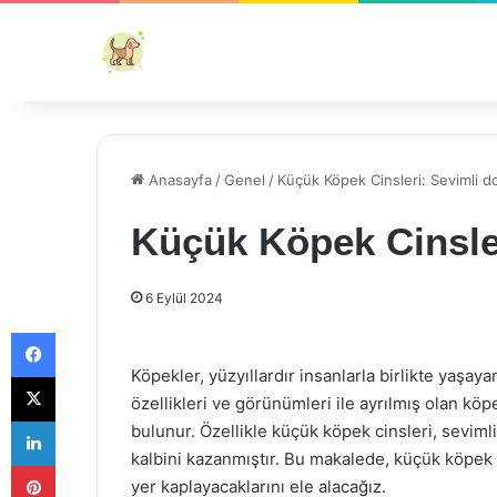
Anasayfa
/
Genel
/
Küçük Köpek Cinsleri: Sevimli do
Küçük Köpek Cinsler
6 Eylül 2024
Facebook
Köpekler, yüzyıllardır insanlarla birlikte yaşaya
X
özellikleri ve görünümleri ile ayrılmış olan köp
LinkedIn
bulunur. Özellikle küçük köpek cinsleri, sevimlil
kalbini kazanmıştır. Bu makalede, küçük köpek ci
Pinterest
yer kaplayacaklarını ele alacağız.