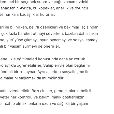
mükemmel bir seçenek sunar ve çoğu zaman evdeki
lanak tanır. Ayrıca, bu köpekler, enerjik ve oyuncu
de harika arkadaşlıklar kurarlar.
i ile bilinirken, belirli özellikleri ve bakımları açısından
er çok fazla hareket etmeyi severken, bazıları daha sakin
erine, yürüyüşe çıkmayı, oyun oynamayı ve sosyalleşmeyi
i bir yaşam sürmeyi de önerirler.
 genellikle eğitilmeleri konusunda daha az zorluk
 kolaylıkla öğrenebilirler. Sahipleriyle olan bağlarını
önemli bir rol oynar. Ayrıca, erken sosyalleşme ile
daş olmalarını sağlamak da mümkündür.
tle izlenmelidir. Bazı cinsler, genetik olarak belirli
i veteriner kontrolü ve bakım, minik dostlarınızın
bir sahip olmak, onların uzun ve sağlıklı bir yaşam