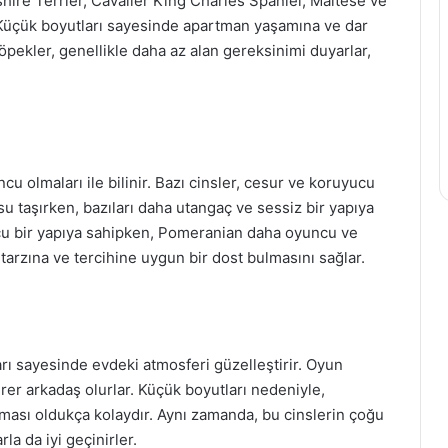
ire Terrier, Cavalier King Charles Spaniel, Maltese ve
 Küçük boyutları sayesinde apartman yaşamına ve dar
öpekler, genellikle daha az alan gereksinimi duyarlar,
cu olmaları ile bilinir. Bazı cinsler, cesur ve koruyucu
u taşırken, bazıları daha utangaç ve sessiz bir yapıya
cu bir yapıya sahipken, Pomeranian daha oyuncu ve
m tarzına ve tercihine uygun bir dost bulmasını sağlar.
rı sayesinde evdeki atmosferi güzelleştirir. Oyun
rer arkadaş olurlar. Küçük boyutları nedeniyle,
ması oldukça kolaydır. Aynı zamanda, bu cinslerin çoğu
la da iyi geçinirler.