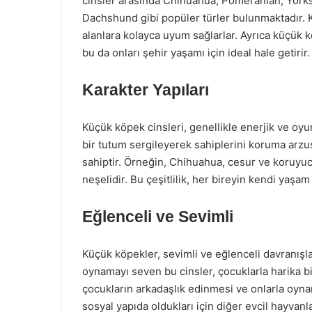
cinsler arasında Chihuahua, Pomeranian, Yorksh
Dachshund gibi popüler türler bulunmaktadır.
alanlara kolayca uyum sağlarlar. Ayrıca küçük k
bu da onları şehir yaşamı için ideal hale getirir.
Karakter Yapıları
Küçük köpek cinsleri, genellikle enerjik ve oyun
bir tutum sergileyerek sahiplerini koruma arzus
sahiptir. Örneğin, Chihuahua, cesur ve koruyu
neşelidir. Bu çeşitlilik, her bireyin kendi yaşa
Eğlenceli ve Sevimli
Küçük köpekler, sevimli ve eğlenceli davranışla
oynamayı seven bu cinsler, çocuklarla harika bi
çocukların arkadaşlık edinmesi ve onlarla oyna
sosyal yapıda oldukları için diğer evcil hayvanlar