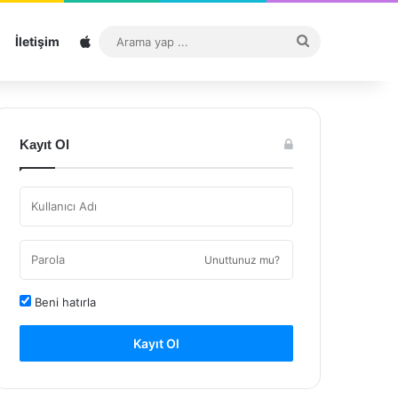
Sitemap
Arama
İletişim
yap
...
Kayıt Ol
Unuttunuz mu?
Beni hatırla
Kayıt Ol