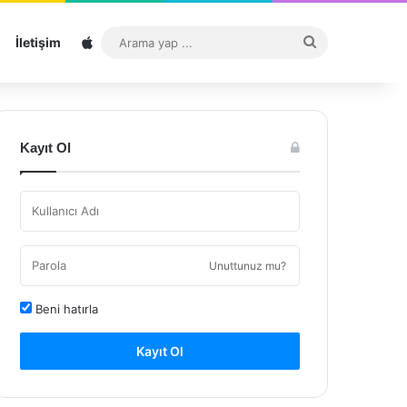
Sitemap
Arama
İletişim
yap
...
Kayıt Ol
Unuttunuz mu?
Beni hatırla
Kayıt Ol