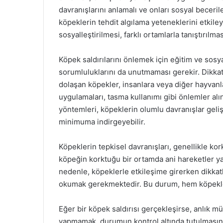
davranışlarını anlamalı ve onları sosyal beceril
köpeklerin tehdit algılama yeteneklerini etkile
sosyalleştirilmesi, farklı ortamlarla tanıştırılma
Köpek saldırılarını önlemek için eğitim ve sosy
sorumluluklarını da unutmaması gerekir. Dikkats
dolaşan köpekler, insanlara veya diğer hayvanl
uygulamaları, tasma kullanımı gibi önlemler alın
yöntemleri, köpeklerin olumlu davranışlar geli
minimuma indirgeyebilir.
Köpeklerin tepkisel davranışları, genellikle kork
köpeğin korktuğu bir ortamda ani hareketler ya
nedenle, köpeklerle etkileşime girerken dikkatl
okumak gerekmektedir. Bu durum, hem köpekler 
Eğer bir köpek saldırısı gerçekleşirse, anlık m
yapmamak, durumun kontrol altında tutulmasına