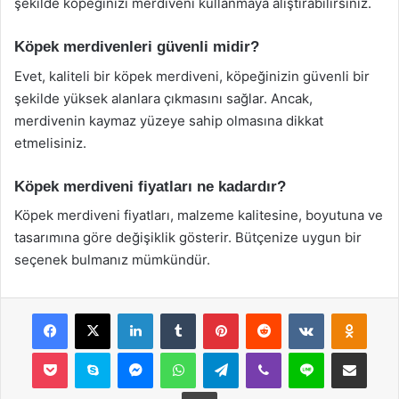
şekilde köpeğinizi merdiveni kullanmaya alıştırabilirsiniz.
Köpek merdivenleri güvenli midir?
Evet, kaliteli bir köpek merdiveni, köpeğinizin güvenli bir
şekilde yüksek alanlara çıkmasını sağlar. Ancak,
merdivenin kaymaz yüzeye sahip olmasına dikkat
etmelisiniz.
Köpek merdiveni fiyatları ne kadardır?
Köpek merdiveni fiyatları, malzeme kalitesine, boyutuna ve
tasarımına göre değişiklik gösterir. Bütçenize uygun bir
seçenek bulmanız mümkündür.
Facebook
X
LinkedIn
Tumblr
Pinterest
Reddit
VKontakte
Odnok
Pocket
Skype
Messenger
WhatsApp
Telegram
Viber
Line
E-Posta ile payla
Yazdır