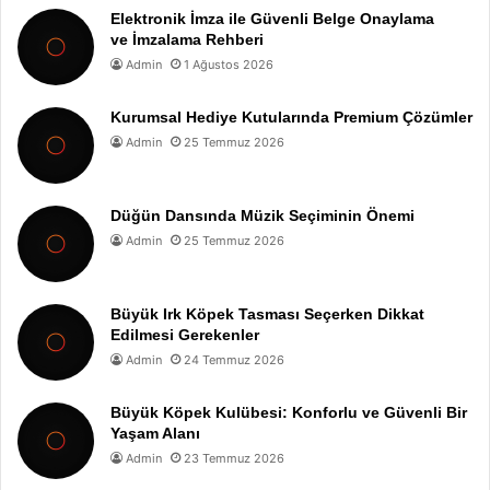
Elektronik İmza ile Güvenli Belge Onaylama
ve İmzalama Rehberi
Admin
1 Ağustos 2026
Kurumsal Hediye Kutularında Premium Çözümler
Admin
25 Temmuz 2026
Düğün Dansında Müzik Seçiminin Önemi
Admin
25 Temmuz 2026
Büyük Irk Köpek Tasması Seçerken Dikkat
Edilmesi Gerekenler
Admin
24 Temmuz 2026
Büyük Köpek Kulübesi: Konforlu ve Güvenli Bir
Yaşam Alanı
Admin
23 Temmuz 2026