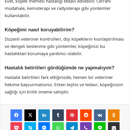
Evet, köpek memesi hastalığı tedavi edilebilir. Cerrahi
müdahale, kemoterapi ve radyoterapi gibi yöntemler
kullanılabilir.
Köpeğimi nasıl koruyabilirim?
Düzenli veteriner kontrolleri, dişi köpeklerin kısırlaştırılması
ve dengeli beslenme gibi yöntemler, köpeğinizi bu
hastalıktan korumaya yardımcı olabilir.
Hastalık belirtileri gördüğümde ne yapmalıyım?
Hastalık belirtileri fark ettiğinizde, hemen bir veteriner
hekime başvurmalısınız. Erken teşhis ve tedavi, köpeğinizin
sağlığı için kritik öneme sahiptir.
Facebook
X
LinkedIn
Tumblr
Pinterest
Reddit
VKontakte
Odnok
Pocket
Skype
Messenger
WhatsApp
Telegram
Viber
Line
E-Posta ile payla