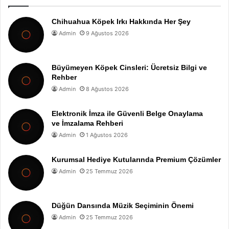
Chihuahua Köpek Irkı Hakkında Her Şey
Admin
9 Ağustos 2026
Büyümeyen Köpek Cinsleri: Ücretsiz Bilgi ve
Rehber
Admin
8 Ağustos 2026
Elektronik İmza ile Güvenli Belge Onaylama
ve İmzalama Rehberi
Admin
1 Ağustos 2026
Kurumsal Hediye Kutularında Premium Çözümler
Admin
25 Temmuz 2026
Düğün Dansında Müzik Seçiminin Önemi
Admin
25 Temmuz 2026