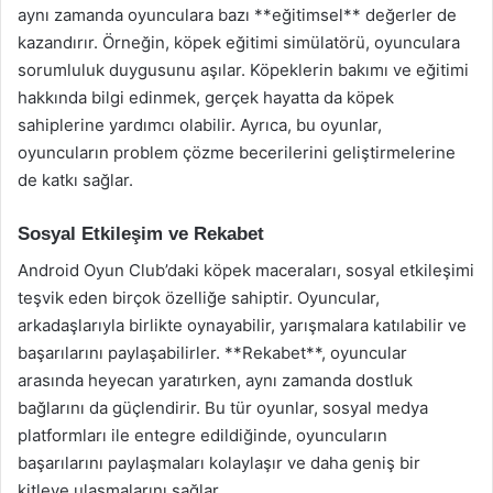
aynı zamanda oyunculara bazı **eğitimsel** değerler de
kazandırır. Örneğin, köpek eğitimi simülatörü, oyunculara
sorumluluk duygusunu aşılar. Köpeklerin bakımı ve eğitimi
hakkında bilgi edinmek, gerçek hayatta da köpek
sahiplerine yardımcı olabilir. Ayrıca, bu oyunlar,
oyuncuların problem çözme becerilerini geliştirmelerine
de katkı sağlar.
Sosyal Etkileşim ve Rekabet
Android Oyun Club’daki köpek maceraları, sosyal etkileşimi
teşvik eden birçok özelliğe sahiptir. Oyuncular,
arkadaşlarıyla birlikte oynayabilir, yarışmalara katılabilir ve
başarılarını paylaşabilirler. **Rekabet**, oyuncular
arasında heyecan yaratırken, aynı zamanda dostluk
bağlarını da güçlendirir. Bu tür oyunlar, sosyal medya
platformları ile entegre edildiğinde, oyuncuların
başarılarını paylaşmaları kolaylaşır ve daha geniş bir
kitleye ulaşmalarını sağlar.