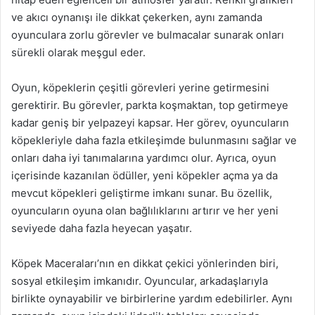
ve akıcı oynanışı ile dikkat çekerken, aynı zamanda
oyunculara zorlu görevler ve bulmacalar sunarak onları
sürekli olarak meşgul eder.
Oyun, köpeklerin çeşitli görevleri yerine getirmesini
gerektirir. Bu görevler, parkta koşmaktan, top getirmeye
kadar geniş bir yelpazeyi kapsar. Her görev, oyuncuların
köpekleriyle daha fazla etkileşimde bulunmasını sağlar ve
onları daha iyi tanımalarına yardımcı olur. Ayrıca, oyun
içerisinde kazanılan ödüller, yeni köpekler açma ya da
mevcut köpekleri geliştirme imkanı sunar. Bu özellik,
oyuncuların oyuna olan bağlılıklarını artırır ve her yeni
seviyede daha fazla heyecan yaşatır.
Köpek Maceraları’nın en dikkat çekici yönlerinden biri,
sosyal etkileşim imkanıdır. Oyuncular, arkadaşlarıyla
birlikte oynayabilir ve birbirlerine yardım edebilirler. Aynı