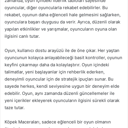
zamanda, oyun içindeki liderlik tabloları sayesinde
oyuncular, diğer oyuncularla rekabet edebilirler. Bu
rekabet, oyunun daha eğlenceli hale gelmesini sağlarken,
oyunculara başarı duygusu da verir. Ayrıca, düzenli olarak
yapılan etkinlikler ve yarışmalar, oyuncuların oyuna olan
ilgisini canlı tutar.
Oyun, kullanıcı dostu arayüzü ile de öne çıkar. Her yaştan
oyuncunun kolayca anlayabileceği basit kontroller, oyunun
keyfini çıkarmayı daha da kolaylaştırır. Oyun içindeki
talimatlar, yeni başlayanlar için rehberlik ederken,
deneyimli oyuncular için de stratejik ipuçları sunar. Bu
sayede herkes, kendi seviyesine uygun bir deneyim elde
edebilir. Oyun, aynı zamanda düzenli güncellemeler ile
yeni içerikler ekleyerek oyuncuların ilgisini sürekli olarak
taze tutar.
Köpek Maceraları, sadece eğlenceli bir oyun olmanın