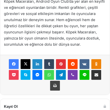
Köpek Maceraları, Android Oyun Club’da yer alan en keyifli
ve eğlenceli oyunlardan biridir. Renkli grafikleri, çeşitli
görevleri ve sosyal etkileşim imkanları ile oyunculara
unutulmaz bir deneyim sunar. Hem eğlenceli hem de
öğretici özellikleri ile dikkat çeken bu oyun, her yaştan
oyuncunun ilgisini çekmeyi başarır. Köpek Maceraları,
yalnızca bir oyun olmanın ötesinde, oyunculara dostluk,
sorumluluk ve eğlence dolu bir dünya sunar.
Facebook
X
LinkedIn
Tumblr
Pinterest
Reddit
VKontakte
Odnok
Pocket
Skype
Messenger
WhatsApp
Telegram
Viber
Line
E-Posta ile payla
Yazdır
Kayıt Ol