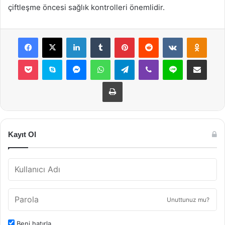
çiftleşme öncesi sağlık kontrolleri önemlidir.
Facebook
X
LinkedIn
Tumblr
Pinterest
Reddit
VKontakte
Odnok
Pocket
Skype
Messenger
WhatsApp
Telegram
Viber
Line
E-Posta ile payla
Yazdır
Kayıt Ol
Unuttunuz mu?
Beni hatırla