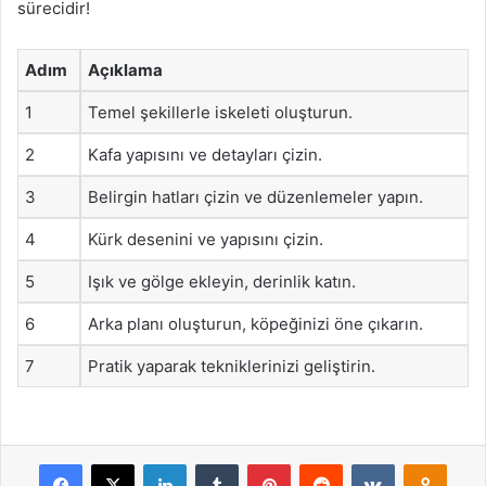
sürecidir!
Adım
Açıklama
1
Temel şekillerle iskeleti oluşturun.
2
Kafa yapısını ve detayları çizin.
3
Belirgin hatları çizin ve düzenlemeler yapın.
4
Kürk desenini ve yapısını çizin.
5
Işık ve gölge ekleyin, derinlik katın.
6
Arka planı oluşturun, köpeğinizi öne çıkarın.
7
Pratik yaparak tekniklerinizi geliştirin.
Facebook
X
LinkedIn
Tumblr
Pinterest
Reddit
VKontakte
Odnok