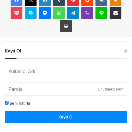
Pocket
Skype
Messenger
WhatsApp
Telegram
Viber
Line
E-Posta ile payla
Yazdır
Kayıt Ol
Unuttunuz mu?
Beni hatırla
Kayıt Ol