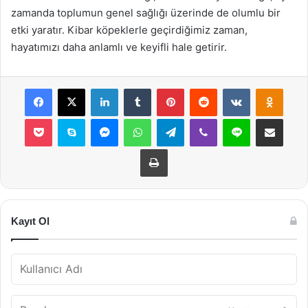
zamanda toplumun genel sağlığı üzerinde de olumlu bir
etki yaratır. Kibar köpeklerle geçirdiğimiz zaman,
hayatımızı daha anlamlı ve keyifli hale getirir.
Facebook
X
LinkedIn
Tumblr
Pinterest
Reddit
VKontakte
Odnok
Pocket
Skype
Messenger
WhatsApp
Telegram
Viber
Line
E-Posta ile payla
Yazdır
Kayıt Ol