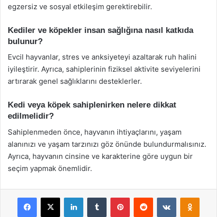
egzersiz ve sosyal etkileşim gerektirebilir.
Kediler ve köpekler insan sağlığına nasıl katkıda
bulunur?
Evcil hayvanlar, stres ve anksiyeteyi azaltarak ruh halini
iyileştirir. Ayrıca, sahiplerinin fiziksel aktivite seviyelerini
artırarak genel sağlıklarını desteklerler.
Kedi veya köpek sahiplenirken nelere dikkat
edilmelidir?
Sahiplenmeden önce, hayvanın ihtiyaçlarını, yaşam
alanınızı ve yaşam tarzınızı göz önünde bulundurmalısınız.
Ayrıca, hayvanın cinsine ve karakterine göre uygun bir
seçim yapmak önemlidir.
Facebook
X
LinkedIn
Tumblr
Pinterest
Reddit
VKontakte
Odnok