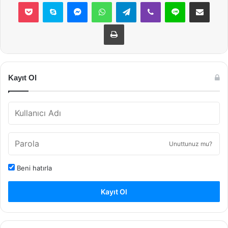
Pocket
Skype
Messenger
WhatsApp
Telegram
Viber
Line
E-Posta ile payla
Yazdır
Kayıt Ol
Unuttunuz mu?
Beni hatırla
Kayıt Ol