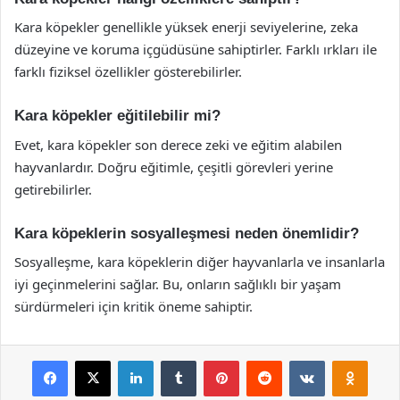
Kara köpekler genellikle yüksek enerji seviyelerine, zeka
düzeyine ve koruma içgüdüsüne sahiptirler. Farklı ırkları ile
farklı fiziksel özellikler gösterebilirler.
Kara köpekler eğitilebilir mi?
Evet, kara köpekler son derece zeki ve eğitim alabilen
hayvanlardır. Doğru eğitimle, çeşitli görevleri yerine
getirebilirler.
Kara köpeklerin sosyalleşmesi neden önemlidir?
Sosyalleşme, kara köpeklerin diğer hayvanlarla ve insanlarla
iyi geçinmelerini sağlar. Bu, onların sağlıklı bir yaşam
sürdürmeleri için kritik öneme sahiptir.
Facebook
X
LinkedIn
Tumblr
Pinterest
Reddit
VKontakte
Odnok
Pocket
Skype
Messenger
WhatsApp
Telegram
Viber
Line
E-Posta ile payla