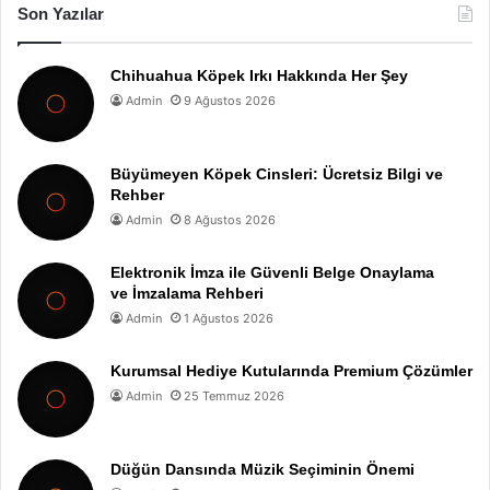
Son Yazılar
Chihuahua Köpek Irkı Hakkında Her Şey
Admin
9 Ağustos 2026
Büyümeyen Köpek Cinsleri: Ücretsiz Bilgi ve
Rehber
Admin
8 Ağustos 2026
Elektronik İmza ile Güvenli Belge Onaylama
ve İmzalama Rehberi
Admin
1 Ağustos 2026
Kurumsal Hediye Kutularında Premium Çözümler
Admin
25 Temmuz 2026
Düğün Dansında Müzik Seçiminin Önemi