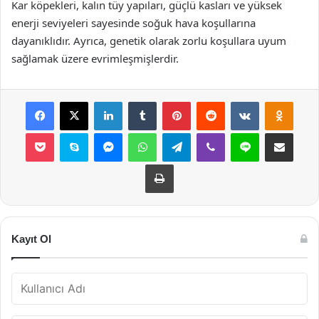
Kar köpekleri, kalın tüy yapıları, güçlü kasları ve yüksek
enerji seviyeleri sayesinde soğuk hava koşullarına
dayanıklıdır. Ayrıca, genetik olarak zorlu koşullara uyum
sağlamak üzere evrimleşmişlerdir.
Facebook
X
LinkedIn
Tumblr
Pinterest
Reddit
VKontakte
Odnok
Pocket
Skype
Messenger
WhatsApp
Telegram
Viber
Line
E-Posta ile payla
Yazdır
Kayıt Ol