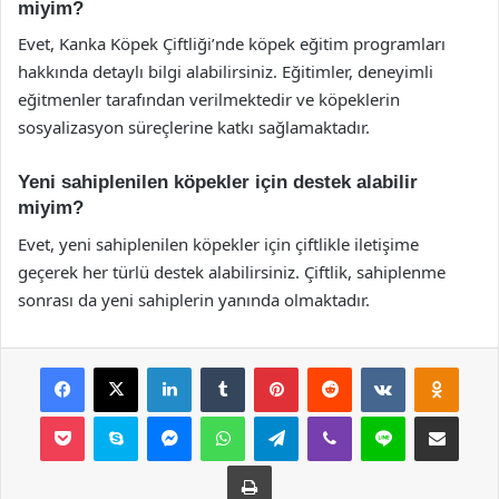
miyim?
Evet, Kanka Köpek Çiftliği’nde köpek eğitim programları
hakkında detaylı bilgi alabilirsiniz. Eğitimler, deneyimli
eğitmenler tarafından verilmektedir ve köpeklerin
sosyalizasyon süreçlerine katkı sağlamaktadır.
Yeni sahiplenilen köpekler için destek alabilir
miyim?
Evet, yeni sahiplenilen köpekler için çiftlikle iletişime
geçerek her türlü destek alabilirsiniz. Çiftlik, sahiplenme
sonrası da yeni sahiplerin yanında olmaktadır.
Facebook
X
LinkedIn
Tumblr
Pinterest
Reddit
VKontakte
Odnok
Pocket
Skype
Messenger
WhatsApp
Telegram
Viber
Line
E-Posta ile payla
Yazdır