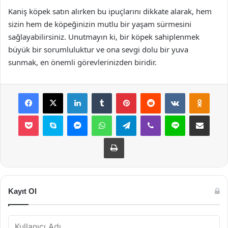
Kaniş köpek satın alırken bu ipuçlarını dikkate alarak, hem
sizin hem de köpeğinizin mutlu bir yaşam sürmesini
sağlayabilirsiniz. Unutmayın ki, bir köpek sahiplenmek
büyük bir sorumluluktur ve ona sevgi dolu bir yuva
sunmak, en önemli görevlerinizden biridir.
Facebook
X
LinkedIn
Tumblr
Pinterest
Reddit
VKontakte
Odnok
Pocket
Skype
Messenger
WhatsApp
Telegram
Viber
Line
E-Posta ile payla
Yazdır
Kayıt Ol