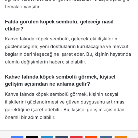
temaları yansıtır.
Falda görülen köpek sembolü, geleceği nasıl
etkiler?
Kahve falında köpek sembolü, gelecekteki ilişkilerin
güçleneceğine, yeni dostlukların kurulacağına ve mevcut
bağların derinleşeceğine işaret eder. Bu, kişinin hayatında
olumlu değişimlerin habercisi olabilir.
Kahve falında köpek sembolü görmek, kişisel
gelişim açısından ne anlama gelir?
Kahve falında köpek sembolü görmek, kişinin sosyal
ilişkilerini güçlendirmesi ve güven duygusunu artırması
gerektiğine işaret edebilir. Bu, kişisel gelişim açısından
önemli bir adım olabilir.
Facebook
X
LinkedIn
Tumblr
Pinterest
Reddit
VKontakte
Odnok