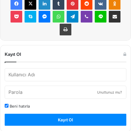
Pocket
Skype
Messenger
WhatsApp
Telegram
Viber
Line
E-Posta ile payla
Yazdır
Kayıt Ol
Unuttunuz mu?
Beni hatırla
Kayıt Ol