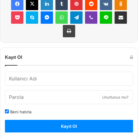
Pocket
Skype
Messenger
WhatsApp
Telegram
Viber
Line
E-Posta ile payla
Yazdır
Kayıt Ol
Unuttunuz mu?
Beni hatırla
Kayıt Ol