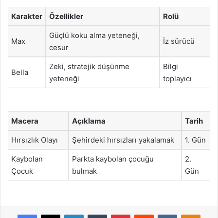
Karakter
Özellikler
Rolü
Güçlü koku alma yeteneği,
Max
İz sürücü
cesur
Zeki, stratejik düşünme
Bilgi
Bella
yeteneği
toplayıcı
Macera
Açıklama
Tarih
Hırsızlık Olayı
Şehirdeki hırsızları yakalamak
1. Gün
Kaybolan
Parkta kaybolan çocuğu
2.
Çocuk
bulmak
Gün
Facebook
X
LinkedIn
Tumblr
Pinterest
Reddit
VKontakte
Odnok