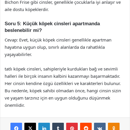
Bichon Frise gibi cinsler, genellikle çocuklarla iyi anlaşır ve
aile dostu köpeklerdir.
Soru 5: Küçük köpek cinsleri apartmanda
beslenebilir mi?
Cevap: Evet, küçük köpek cinsleri genellikle apartman
hayatına uygun olup, sınırlı alanlarda da rahatlıkla
yaşayabilirler.
tatlı köpek cinsleri, sahipleriyle kurdukları bağ ve sevimli
halleri ile birçok insanın kalbini kazanmayı başarmaktadır.
Her cinsin kendine özgü özellikleri ve karakterleri bulunur.
Bu nedenle, köpek sahibi olmadan önce, hangi cinsin sizin
ve yaşam tarzınız için en uygun olduğunu düşünmek
önemlidir.
Facebook
X
LinkedIn
Tumblr
Pinterest
Reddit
VKontakte
Odnok