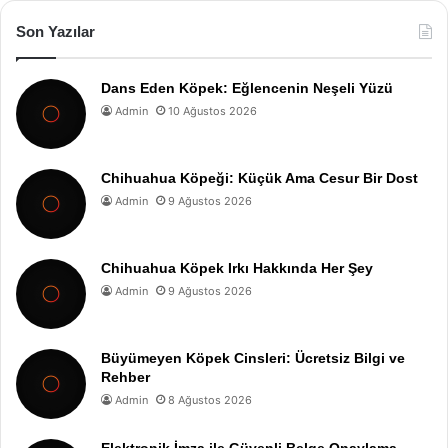
Son Yazılar
Dans Eden Köpek: Eğlencenin Neşeli Yüzü
Admin
10 Ağustos 2026
Chihuahua Köpeği: Küçük Ama Cesur Bir Dost
Admin
9 Ağustos 2026
Chihuahua Köpek Irkı Hakkında Her Şey
Admin
9 Ağustos 2026
Büyümeyen Köpek Cinsleri: Ücretsiz Bilgi ve
Rehber
Admin
8 Ağustos 2026
Elektronik İmza ile Güvenli Belge Onaylama