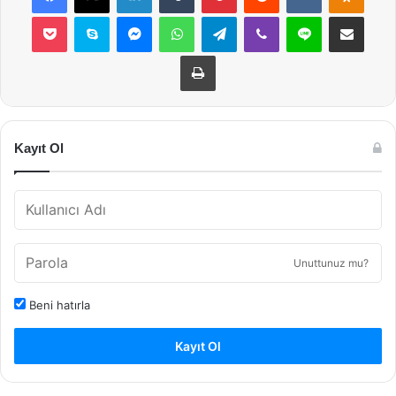
Pocket
Skype
Messenger
WhatsApp
Telegram
Viber
Line
E-Posta ile payla
Yazdır
Kayıt Ol
Unuttunuz mu?
Beni hatırla
Kayıt Ol