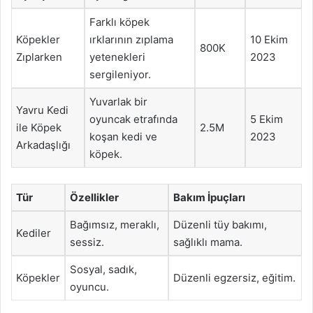
Farklı köpek
Köpekler
ırklarının zıplama
10 Ekim
800K
Zıplarken
yetenekleri
2023
sergileniyor.
Yuvarlak bir
Yavru Kedi
oyuncak etrafında
5 Ekim
ile Köpek
2.5M
koşan kedi ve
2023
Arkadaşlığı
köpek.
Tür
Özellikler
Bakım İpuçları
Bağımsız, meraklı,
Düzenli tüy bakımı,
Kediler
sessiz.
sağlıklı mama.
Sosyal, sadık,
Köpekler
Düzenli egzersiz, eğitim.
oyuncu.