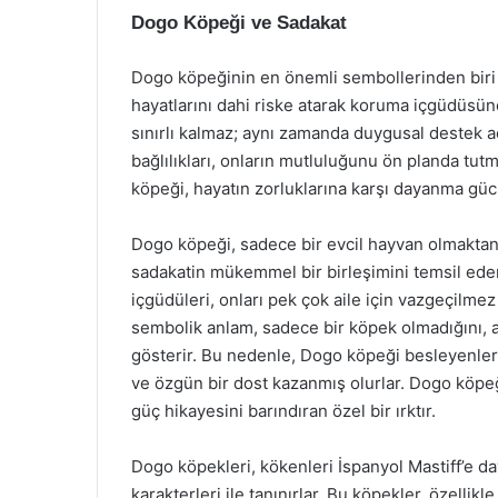
Dogo Köpeği ve Sadakat
Dogo köpeğinin en önemli sembollerinden biri sa
hayatlarını dahi riske atarak koruma içgüdüsüne
sınırlı kalmaz; aynı zamanda duygusal destek a
bağlılıkları, onların mutluluğunu ön planda tut
köpeği, hayatın zorluklarına karşı dayanma gücü
Dogo köpeği, sadece bir evcil hayvan olmaktan ç
sadakatin mükemmel bir birleşimini temsil ederl
içgüdüleri, onları pek çok aile için vazgeçilm
sembolik anlam, sadece bir köpek olmadığını, a
gösterir. Bu nedenle, Dogo köpeği besleyenler,
ve özgün bir dost kazanmış olurlar. Dogo köpeğ
güç hikayesini barındıran özel bir ırktır.
Dogo köpekleri, kökenleri İspanyol Mastiff’e day
karakterleri ile tanınırlar. Bu köpekler, özellik