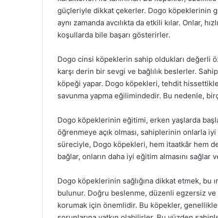
güçleriyle dikkat çekerler. Dogo köpeklerinin g
aynı zamanda avcılıkta da etkili kılar. Onlar, hız
koşullarda bile başarı gösterirler.
Dogo cinsi köpeklerin sahip oldukları değerli öz
karşı derin bir sevgi ve bağlılık beslerler. Sah
köpeği yapar. Dogo köpekleri, tehdit hissettikl
savunma yapma eğilimindedir. Bu nedenle, birço
Dogo köpeklerinin eğitimi, erken yaşlarda başla
öğrenmeye açık olması, sahiplerinin onlarla iyi b
süreciyle, Dogo köpekleri, hem itaatkâr hem de 
bağlar, onların daha iyi eğitim almasını sağlar 
Dogo köpeklerinin sağlığına dikkat etmek, bu ı
bulunur. Doğru beslenme, düzenli egzersiz ve v
korumak için önemlidir. Bu köpekler, genellikle
sorunlarına yatkın olabilirler. Bu yüzden sahipler