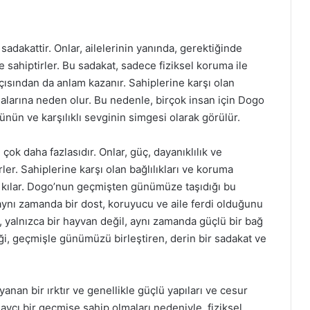
dakattir. Onlar, ailelerinin yanında, gerektiğinde
 sahiptirler. Bu sadakat, sadece fiziksel koruma ile
çısından da anlam kazanır. Sahiplerine karşı olan
malarına neden olur. Bu nedenle, birçok insan için Dogo
nün ve karşılıklı sevginin simgesi olarak görülür.
ok daha fazlasıdır. Onlar, güç, dayanıklılık ve
er. Sahiplerine karşı olan bağlılıkları ve koruma
ez kılar. Dogo’nun geçmişten günümüze taşıdığı bu
ynı zamanda bir dost, koruyucu ve aile ferdi olduğunu
 yalnızca bir hayvan değil, aynı zamanda güçlü bir bağ
i, geçmişle günümüzü birleştiren, derin bir sadakat ve
anan bir ırktır ve genellikle güçlü yapıları ve cesur
le avcı bir geçmişe sahip olmaları nedeniyle, fiziksel