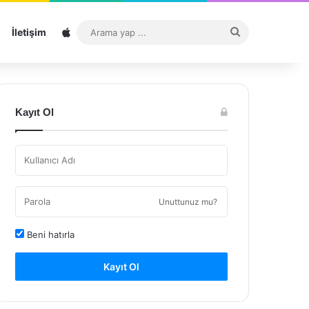
Sitemap
Arama
İletişim
yap
...
Kayıt Ol
Unuttunuz mu?
Beni hatırla
Kayıt Ol