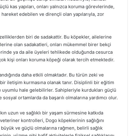
üçlü kas yapıları, onları yalnızca koruma görevlerinde,
lı hareket edebilen ve dirençli olan yapılarıyla, zor
elliklerden biri de sadakattir. Bu köpekler, ailelerine
iplerine olan sadakatleri, onları mükemmel birer bekçi
erinde ya da aile üyeleri tehlikede olduğunda cesurca
k kişi onları koruma köpeği olarak tercih etmektedir.
ndığında daha etkili olmaktadır. Bu türün zeki ve
ir iletişim kurmasına olanak tanır. Disiplinli bir eğitim
uyumlu hale gelebilirler. Sahipleriyle kurdukları güçlü
ve sosyal ortamlarda da başarılı olmalarına yardımcı olur.
rkın uzun ve sağlıklı bir yaşam sürmesine katkıda
eteriner kontrolleri, Dogo köpeklerinin sağlığını
 büyük ve güçlü olmalarına rağmen, belirli sağlık
inin, yüzme gibi hafif aktivitelerle fiziksel sağlıklarını