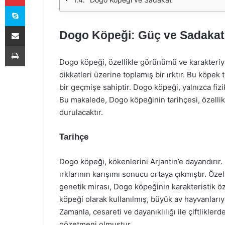
Skype
E-Posta ile paylaş
Dogo Köpeği: Güç ve Sadakat
Yazdır
Dogo köpeği, özellikle görünümü ve karakteriyle
dikkatleri üzerine toplamış bir ırktır. Bu köpek t
bir geçmişe sahiptir. Dogo köpeği, yalnızca fiz
Bu makalede, Dogo köpeğinin tarihçesi, özelli
durulacaktır.
Tarihçe
Dogo köpeği, kökenlerini Arjantin’e dayandırır. 
ırklarının karışımı sonucu ortaya çıkmıştır. Özel
genetik mirası, Dogo köpeğinin karakteristik öze
köpeği olarak kullanılmış, büyük av hayvanlarıy
Zamanla, cesareti ve dayanıklılığı ile çiftlikle
gözetmeni olmuştur.