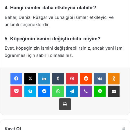
4. Hangi isimler daha etkileyici olabilir?
Bahar, Deniz, Rüzgar ve Luna gibi isimler etkileyici ve
anlamlı seçeneklerdir.
5. Köpeğimin ismini değiştirebilir miyim?
Evet, köpeğinizin ismini değiştirebilirsiniz, ancak yeni ismi
öğrenmesi için sabırlı olmalısınız.
Facebook
X
LinkedIn
Tumblr
Pinterest
Reddit
VKontakte
Odnok
Pocket
Skype
Messenger
WhatsApp
Telegram
Viber
Line
E-Posta ile payla
Yazdır
Kayıt Ol