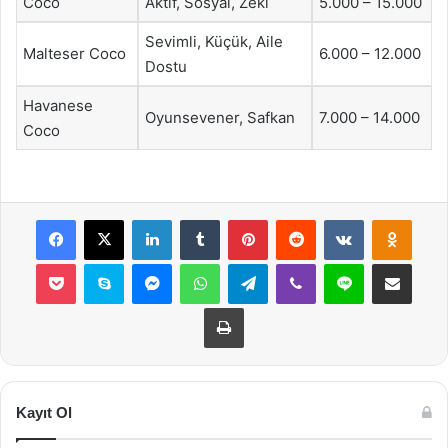
Coco
Aktif, Sosyal, Zeki
5.000 – 15.000
Sevimli, Küçük, Aile
Malteser Coco
6.000 – 12.000
Dostu
Havanese
Oyunsevener, Safkan
7.000 – 14.000
Coco
Facebook
X
LinkedIn
Tumblr
Pinterest
Reddit
VKontakte
Odnok
Pocket
Skype
Messenger
WhatsApp
Telegram
Viber
Line
E-Posta ile payla
Yazdır
Kayıt Ol