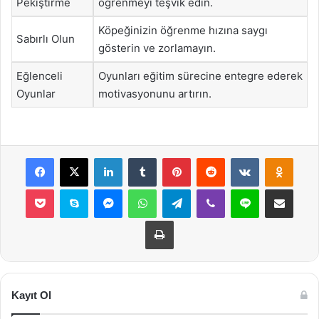
Pekiştirme
öğrenmeyi teşvik edin.
Köpeğinizin öğrenme hızına saygı
Sabırlı Olun
gösterin ve zorlamayın.
Eğlenceli
Oyunları eğitim sürecine entegre ederek
Oyunlar
motivasyonunu artırın.
Facebook
X
LinkedIn
Tumblr
Pinterest
Reddit
VKontakte
Odnok
Pocket
Skype
Messenger
WhatsApp
Telegram
Viber
Line
E-Posta ile payla
Yazdır
Kayıt Ol