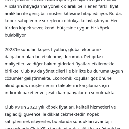
Alıcıların ihtiyaçlarına yönelik olarak belirlenen farklı fiyat
aralıkları ile geniş bir müşteri kitlesine hitap ediliyor. Bu da,
köpek sahiplenme süreçlerini oldukça kolaylaştırıyor. Her
türden köpek sever, kendi bütçesine uygun bir köpek
bulabiliyor.
2023’te sunulan köpek fiyatları, global ekonomik
dalgalanmalardan etkilenmiş durumda. Pet gıdası
maliyetleri ve diğer bakım giderleri fiyatları etkilemekle
birlikte, Club K9 da yöneticileri ile birlikte bu duruma uygun
çözümler geliştirmekte. Ekonomik koşullar göz önüne
alındığında, müşterilerinin taleplerini karşılamak için
indirimli paketler ve çeşitli kampanyalar da sunulmakta.
Club K9’un 2023 yılı köpek fiyatları, kaliteli hizmetleri ve
sağladığı güvence ile dikkat çekmektedir. Köpek
sahiplenmek isteyenler, bu alanda sundukları avantajlı
seçeneklerle Club K9’u tercih ederek, sağlıklı ve eğitimli bir