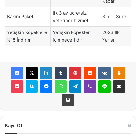
Kadar
Ilk 3 ay ücretsiz
Bakım Paketi
Sınırlı Süreli
veteriner hizmeti
Yetişkin Köpeklere
Yetişkin köpekler
2023 İlk
%15 İndirim
için geçerlidir
Yarısı
Facebook
X
LinkedIn
Tumblr
Pinterest
Reddit
VKontakte
Odnok
Pocket
Skype
Messenger
WhatsApp
Telegram
Viber
Line
E-Posta ile payla
Yazdır
Kayıt Ol