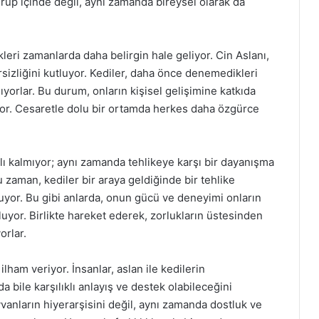
rup içinde değil, aynı zamanda bireysel olarak da
rdikleri zamanlarda daha belirgin hale geliyor. Cin Aslanı,
rsizliğini kutluyor. Kediler, daha önce denemedikleri
ıyorlar. Bu durum, onların kişisel gelişimine katkıda
yor. Cesaretle dolu bir ortamda herkes daha özgürce
lı kalmıyor; aynı zamanda tehlikeye karşı bir dayanışma
u zaman, kediler bir araya geldiğinde bir tehlike
uyuyor. Bu gibi anlarda, onun gücü ve deneyimi onların
uyor. Birlikte hareket ederek, zorlukların üstesinden
orlar.
lham veriyor. İnsanlar, aslan ile kedilerin
a bile karşılıklı anlayış ve destek olabileceğini
vanların hiyerarşisini değil, aynı zamanda dostluk ve