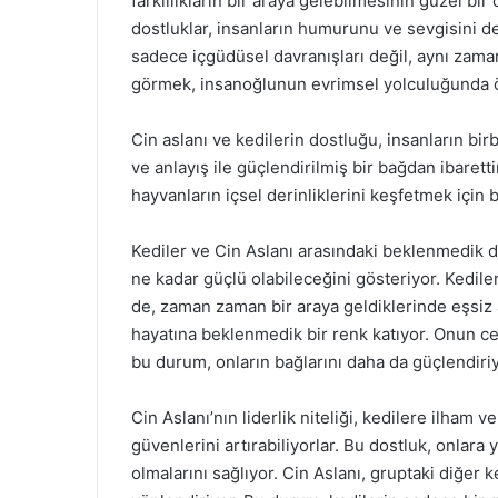
farklılıkların bir araya gelebilmesinin güzel bir
dostluklar, insanların humurunu ve sevgisini d
sadece içgüdüsel davranışları değil, aynı zamand
görmek, insanoğlunun evrimsel yolculuğunda ön
Cin aslanı ve kedilerin dostluğu, insanların bir
ve anlayış ile güçlendirilmiş bir bağdan ibaretti
hayvanların içsel derinliklerini keşfetmek için bi
Kediler ve Cin Aslanı arasındaki beklenmedik d
ne kadar güçlü olabileceğini gösteriyor. Kediler
de, zaman zaman bir araya geldiklerinde eşsiz ark
hayatına beklenmedik bir renk katıyor. Onun ces
bu durum, onların bağlarını daha da güçlendiriy
Cin Aslanı’nın liderlik niteliği, kedilere ilham 
güvenlerini artırabiliyorlar. Bu dostluk, onlara
olmalarını sağlıyor. Cin Aslanı, gruptaki diğer 