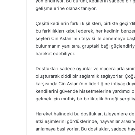
yönlendiriyor. Bu durum, kedilerin sadece bir g
gelişmelerine olanak tanıyor.
Çeşitli kedilerin farklı kişilikleri, birlikte geçi
bu farklılıkları kabul ederek, her kedinin benze
şeyleri Cin Aslanı’nın teşviki ile denemeye başl
bulunmanın yanı sıra, gruptaki bağı güçlendiri
hareket edebiliyor.
Dostlukları sadece oyunlar ve maceralarla sınır
oluşturarak ciddi bir sağlamlık sağlıyorlar. Çoğ
karşısında Cin Aslanı’nın liderliğine ihtiyaç d
kendilerini güvende hissetmelerine yardımcı ol
gelmek için müthiş bir birliktelik örneği sergiliy
Hareket halindeki bu dostluklar, izleyenlere de i
etkileşimlerini gördüklerinde, hayvanlar arasınd
anlamaya başlıyorlar. Bu dostluklar, sadece hay