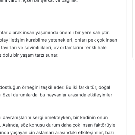
ha vardır: İçsel bir şefkat ve bağlılık.
vanlar olarak insan yaşamında önemli bir yere sahiptir.
kolay iletişim kurabilme yetenekleri, onları pek çok insan
avırları ve sevimlilikleri, ev ortamlarını renkli hale
e dolu bir yaşam tarzı sunar.
 dostluğun örneğini teşkil eder. Bu iki farklı tür, doğal
zı özel durumlarda, bu hayvanlar arasında etkileşimler
ıcı davranışlarını sergilemekteyken, bir kedinin onun
lir. Aslında, söz konusu durum daha çok insan faktörüyle
arında yaşayan cin aslanları arasındaki etkileşimler, bazı