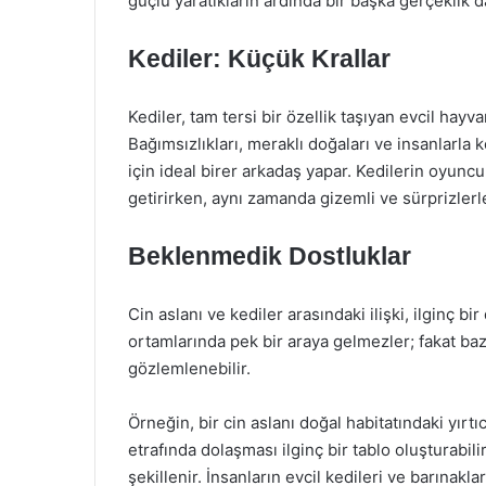
güçlü yaratıkların ardında bir başka gerçeklik da
Kediler: Küçük Krallar
Kediler, tam tersi bir özellik taşıyan evcil hay
Bağımsızlıkları, meraklı doğaları ve insanlarla 
için ideal birer arkadaş yapar. Kedilerin oyuncu t
getirirken, aynı zamanda gizemli ve sürprizlerl
Beklenmedik Dostluklar
Cin aslanı ve kediler arasındaki ilişki, ilginç bir
ortamlarında pek bir araya gelmezler; fakat ba
gözlemlenebilir.
Örneğin, bir cin aslanı doğal habitatındaki yırt
etrafında dolaşması ilginç bir tablo oluşturabi
şekillenir. İnsanların evcil kedileri ve barınakl