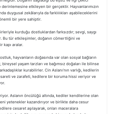
 örneğidir. Doğanın sağladığı bu eşsiz ve ilgi çekici
e derinlemesine etkileyen bir gerçektir. Hayvanlarımızın
a duygusal zekâlarıyla da farklılıkları aşabileceklerini
emli bir yere sahiptir.
birleriyle kurduğu dostluklardan farksızdır; sevgi, saygı
r. Bu tür etkileşimler, doğanın cömertliğini ve
r kapı aralar.
ostluk, hayvanların doğasında var olan sosyal bağların
, bireysel yaşam tarzları ve bağımsız doğaları ile bilinse
adaşlıklar kurabilirler. Cin Aslanı’nın varlığı, kedilerin
areti ve zarafeti, kedilere bir koruma hissi veriyor ve
or.
veriyor. Aslanın öncülüğü altında, kediler kendilerine olan
 yeni yetenekler kazandırıyor ve birlikte daha cesur
kedilere cesaret aşılayarak, onları maceralara