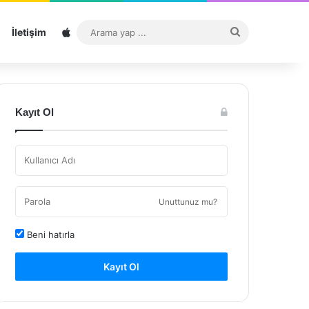
Sitemap
Arama
İletişim
yap
...
Kayıt Ol
Unuttunuz mu?
Beni hatırla
Kayıt Ol