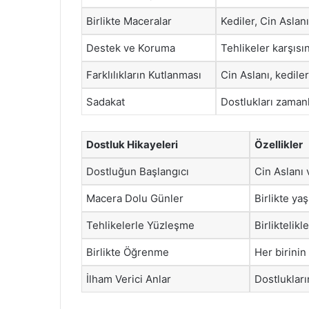
Birlikte Maceralar
Kediler, Cin Aslan
Destek ve Koruma
Tehlikeler karşısı
Farklılıkların Kutlanması
Cin Aslanı, kedile
Sadakat
Dostlukları zamanl
Dostluk Hikayeleri
Özellikler
Dostluğun Başlangıcı
Cin Aslanı v
Macera Dolu Günler
Birlikte yaş
Tehlikelerle Yüzleşme
Birliktelikl
Birlikte Öğrenme
Her birinin
İlham Verici Anlar
Dostlukları