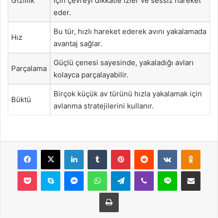
Gizlilik
için çevreyi dikkatle izler ve sessiz hareket
eder.
Bu tür, hızlı hareket ederek avını yakalamada
Hız
avantaj sağlar.
Güçlü çenesi sayesinde, yakaladığı avları
Parçalama
kolayca parçalayabilir.
Birçok küçük av türünü hızla yakalamak için
Büktü
avlanma stratejilerini kullanır.
Facebook
X
LinkedIn
Tumblr
Pinterest
Reddit
VKontakte
Odnok
Pocket
Skype
Messenger
WhatsApp
Telegram
Viber
Line
E-Posta ile payla
Yazdır