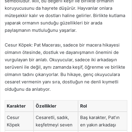
sembolüdür. İkili, bu değerli keşif ile birlikte ormanın
koruyucusunu da hayrete düşürür. Hayvanlar onlara
müteşekkir kalır ve dostları haline gelirler. Birlikte kutlama
yaparak ormanın sunduğu güzellikleri bir arada
paylaşmanın mutluluğunu yaşarlar.
Cesur Köpek: Pat Macerası, sadece bir macera hikayesi
olmanın ötesinde, dostluk ve dayanışmanın önemini de
vurgulayan bir anlatı. Okuyucular, sadece iki arkadaşın
serüveni ile değil, aynı zamanda keşif, öğrenme ve birlikte
olmanın tadını çıkarıyorlar. Bu hikaye, genç okuyuculara
cesaret vermenin yanı sıra, dostluğun ne denli kıymetli
olduğunu da anlatıyor.
Karakter
Özellikler
Rol
Cesur
Cesaretli, sadık,
Baş karakter, Pat’ın
Köpek
keşfetmeyi seven
en yakın arkadaşı