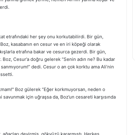
erdi.
at etrafındaki her şey onu korkutabilirdi. Bir gün,
 Boz, kasabanın en cesur ve en iri köpeği olarak
şlarla etrafına bakar ve cesurca gezerdi. Bir gün,
ar. Boz, Cesur’a doğru gelerek “Senin adın ne? Bu kadar
 sanmıyorum!” dedi. Cesur o an çok korktu ama Ali’nin
ssetti.
orkmam!" Boz gülerek “Eğer korkmuyorsan, neden o
ini savunmak için uğraşsa da, Boz’un cesareti karşısında
r, ağaçları devirmiş, gökyüzü kararmıştı. Herkes