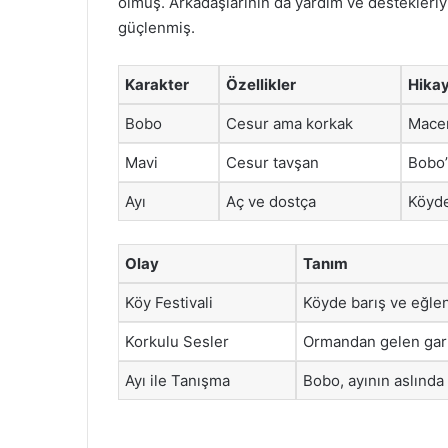
olmuş. Arkadaşlarının da yardım ve destekleri
güçlenmiş.
Karakter
Özellikler
Hikay
Bobo
Cesur ama korkak
Macer
Mavi
Cesur tavşan
Bobo’
Ayı
Aç ve dostça
Köyde
Olay
Tanım
Köy Festivali
Köyde barış ve eğle
Korkulu Sesler
Ormandan gelen garip
Ayı ile Tanışma
Bobo, ayının aslında 