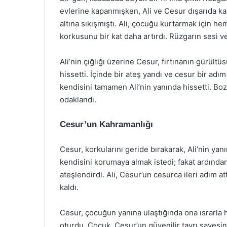
evlerine kapanmışken, Ali ve Cesur dışarıda kalm
altına sıkışmıştı. Ali, çocuğu kurtarmak için h
korkusunu bir kat daha artırdı. Rüzgarın sesi 
Ali’nin çığlığı üzerine Cesur, fırtınanın gür
hissetti. İçinde bir ateş yandı ve cesur bir adım
kendisini tamamen Ali’nin yanında hissetti. Bo
odaklandı.
Cesur’un Kahramanlığı
Cesur, korkularını geride bırakarak, Ali’nin yan
kendisini korumaya almak istedi; fakat ardından
ateşlendirdi. Ali, Cesur’un cesurca ileri adım 
kaldı.
Cesur, çocuğun yanına ulaştığında ona ısrarla 
oturdu. Çocuk, Cesur’un güvenilir tavrı sayesind