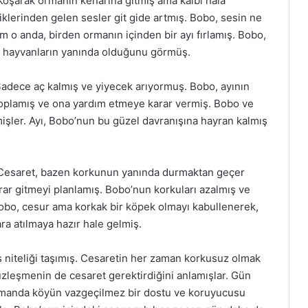
oşarak ormanın kenarına gitmiş ama kalbi hala
klerinden gelen sesler git gide artmış. Bobo, sesin ne
m o anda, birden ormanın içinden bir ayı fırlamış. Bobo,
er hayvanların yanında olduğunu görmüş.
Sadece aç kalmış ve yiyecek arıyormuş. Bobo, ayının
 toplamış ve ona yardım etmeye karar vermiş. Bobo ve
mişler. Ayı, Bobo’nun bu güzel davranışına hayran kalmış
 Cesaret, bazen korkunun yanında durmaktan geçer
ekrar gitmeyi planlamış. Bobo’nun korkuları azalmış ve
Bobo, cesur ama korkak bir köpek olmayı kabullenerek,
a atılmaya hazır hale gelmiş.
s niteliği taşımış. Cesaretin her zaman korkusuz olmak
zleşmenin de cesaret gerektirdiğini anlamışlar. Gün
zamanda köyün vazgeçilmez bir dostu ve koruyucusu