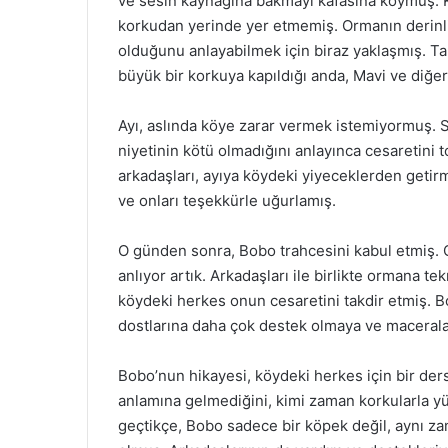
ve sesin kaynağına bakmayı kafasına koymuş. K
korkudan yerinde yer etmemiş. Ormanın derinli
olduğunu anlayabilmek için biraz yaklaşmış. Ta
büyük bir korkuya kapıldığı anda, Mavi ve diğ
Ayı, aslında köye zarar vermek istemiyormuş. 
niyetinin kötü olmadığını anlayınca cesaretini
arkadaşları, ayıya köydeki yiyeceklerden getir
ve onları teşekkürle uğurlamış.
O günden sonra, Bobo trahcesini kabul etmiş.
anlıyor artık. Arkadaşları ile birlikte ormana t
köydeki herkes onun cesaretini takdir etmiş. 
dostlarına daha çok destek olmaya ve maceralar
Bobo’nun hikayesi, köydeki herkes için bir der
anlamına gelmediğini, kimi zaman korkularla yü
geçtikçe, Bobo sadece bir köpek değil, aynı 