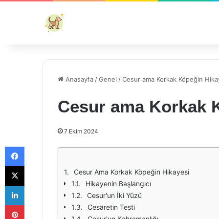
Anasayfa
/
Genel
/
Cesur ama Korkak Köpeğin Hika
Cesur ama Korkak K
7 Ekim 2024
Facebook
X
Cesur Ama Korkak Köpeğin Hikayesi
Hikayenin Başlangıcı
LinkedIn
Cesur'un İki Yüzü
Pinterest
Cesaretin Testi
Cesur'un Kahramanlığı