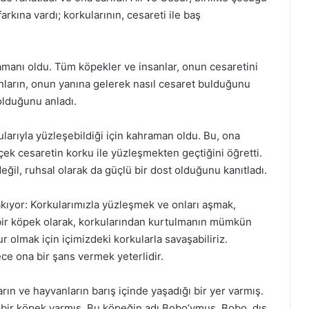
rkına vardı; korkularının, cesareti ile baş
amanı oldu. Tüm köpekler ve insanlar, onun cesaretini
ların, onun yanına gelerek nasıl cesaret bulduğunu
 olduğunu anladı.
ularıyla yüzleşebildiği için kahraman oldu. Bu, ona
çek cesaretin korku ile yüzleşmekten geçtiğini öğretti.
eğil, ruhsal olarak da güçlü bir dost olduğunu kanıtladı.
akıyor: Korkularımızla yüzleşmek ve onları aşmak,
bir köpek olarak, korkularından kurtulmanın mümkün
 olmak için içimizdeki korkularla savaşabiliriz.
ce ona bir şans vermek yeterlidir.
rın ve hayvanların barış içinde yaşadığı bir yer varmış.
 bir köpek varmış. Bu köpeğin adı Bobo’ymuş. Bobo, dış