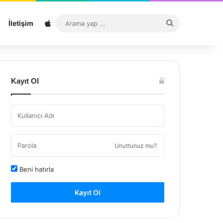
Sitemap
Arama
İletişim
yap
...
Kayıt Ol
Unuttunuz mu?
Beni hatırla
Kayıt Ol