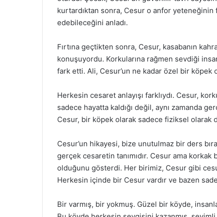
kurtardıktan sonra, Cesur o anfor yeteneğinin fa
edebileceğini anladı.
Fırtına geçtikten sonra, Cesur, kasabanın kahr
konuşuyordu. Korkularına rağmen sevdiği insan
fark etti. Ali, Cesur’un ne kadar özel bir köpek
Herkesin cesaret anlayışı farklıydı. Cesur, kork
sadece hayatta kaldığı değil, aynı zamanda ger
Cesur, bir köpek olarak sadece fiziksel olarak d
Cesur’un hikayesi, bize unutulmaz bir ders bır
gerçek cesaretin tanımıdır. Cesur ama korkak 
olduğunu gösterdi. Her birimiz, Cesur gibi cesur
Herkesin içinde bir Cesur vardır ve bazen sade
Bir varmış, bir yokmuş. Güzel bir köyde, insanla
Bu köyde herkesin sevgisini kazanmış, sevimli