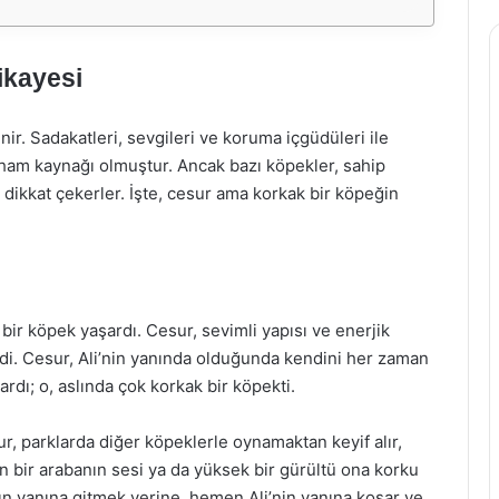
ikayesi
inir. Sadakatleri, sevgileri ve koruma içgüdüleri ile
ilham kaynağı olmuştur. Ancak bazı köpekler, sahip
de dikkat çekerler. İşte, cesur ama korkak bir köpeğin
ir köpek yaşardı. Cesur, sevimli yapısı ve enerjik
verdi. Cesur, Ali’nin yanında olduğunda kendini her zaman
rdı; o, aslında çok korkak bir köpekti.
ur, parklarda diğer köpeklerle oynamaktan keyif alır,
n bir arabanın sesi ya da yüksek bir gürültü ona korku
n yanına gitmek yerine, hemen Ali’nin yanına koşar ve