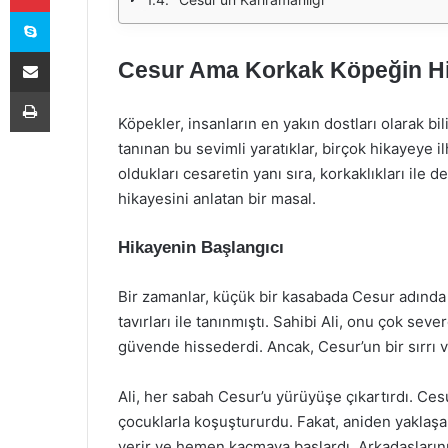
Skype
E-Posta ile paylaş
Cesur Ama Korkak Köpeğin H
Yazdır
Köpekler, insanların en yakın dostları olarak bil
tanınan bu sevimli yaratıklar, birçok hikayeye 
oldukları cesaretin yanı sıra, korkaklıkları ile 
hikayesini anlatan bir masal.
Hikayenin Başlangıcı
Bir zamanlar, küçük bir kasabada Cesur adında b
tavırları ile tanınmıştı. Sahibi Ali, onu çok se
güvende hissederdi. Ancak, Cesur’un bir sırrı va
Ali, her sabah Cesur’u yürüyüşe çıkartırdı. Ces
çocuklarla koşuştururdu. Fakat, aniden yaklaşa
verir ve hemen kaçmaya başlardı. Arkadaşlarını