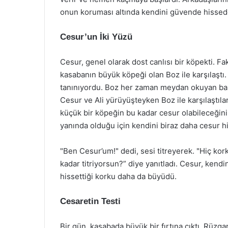
onun koruması altında kendini güvende hissed
Cesur’un İki Yüzü
Cesur, genel olarak dost canlısı bir köpekti. Fak
kasabanın büyük köpeği olan Boz ile karşılaştı.
tanınıyordu. Boz her zaman meydan okuyan bakı
Cesur ve Ali yürüyüşteyken Boz ile karşılaştıl
küçük bir köpeğin bu kadar cesur olabileceğini
yanında olduğu için kendini biraz daha cesur hi
"Ben Cesur’um!" dedi, sesi titreyerek. "Hiç k
kadar titriyorsun?” diye yanıtladı. Cesur, kend
hissettiği korku daha da büyüdü.
Cesaretin Testi
Bir gün, kasabada büyük bir fırtına çıktı. Rüzga