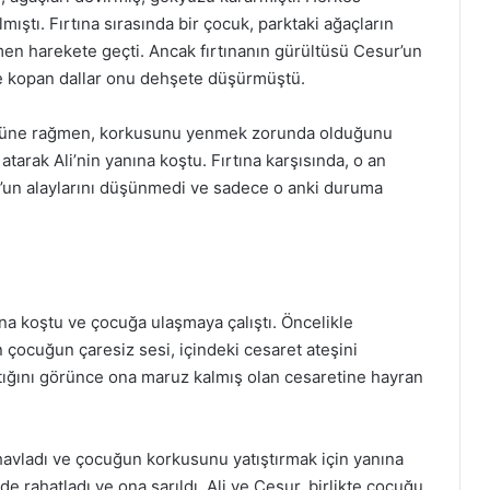
ıştı. Fırtına sırasında bir çocuk, parktaki ağaçların
emen harekete geçti. Ancak fırtınanın gürültüsü Cesur’un
ve kopan dallar onu dehşete düşürmüştü.
ültüsüne rağmen, korkusunu yenmek zorunda olduğunu
 atarak Ali’nin yanına koştu. Fırtına karşısında, o an
z’un alaylarını düşünmedi ve sadece o anki duruma
ına koştu ve çocuğa ulaşmaya çalıştı. Öncelikle
 çocuğun çaresiz sesi, içindeki cesaret ateşini
attığını görünce ona maruz kalmış olan cesaretine hayran
havladı ve çocuğun korkusunu yatıştırmak için yanına
e rahatladı ve ona sarıldı. Ali ve Cesur, birlikte çocuğu