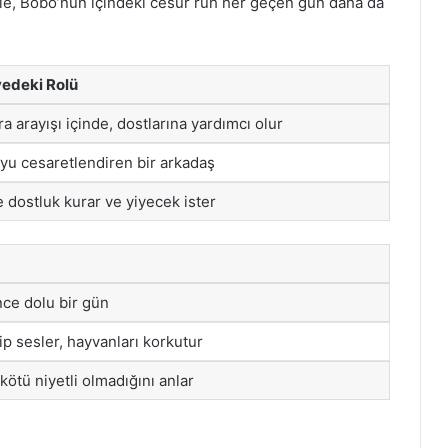
yle, Bobo’nun içindeki cesur ruh her geçen gün daha da
edeki Rolü
a arayışı içinde, dostlarına yardımcı olur
yu cesaretlendiren bir arkadaş
 dostluk kurar ve yiyecek ister
nce dolu bir gün
 sesler, hayvanları korkutur
kötü niyetli olmadığını anlar