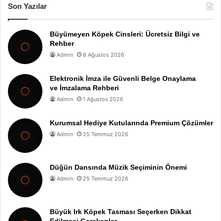
Son Yazılar
Büyümeyen Köpek Cinsleri: Ücretsiz Bilgi ve
Rehber
Admin
8 Ağustos 2026
Elektronik İmza ile Güvenli Belge Onaylama
ve İmzalama Rehberi
Admin
1 Ağustos 2026
Kurumsal Hediye Kutularında Premium Çözümler
Admin
25 Temmuz 2026
Düğün Dansında Müzik Seçiminin Önemi
Admin
25 Temmuz 2026
Büyük Irk Köpek Tasması Seçerken Dikkat