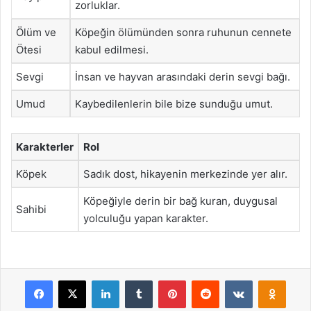
zorluklar.
Ölüm ve
Köpeğin ölümünden sonra ruhunun cennete
Ötesi
kabul edilmesi.
Sevgi
İnsan ve hayvan arasındaki derin sevgi bağı.
Umud
Kaybedilenlerin bile bize sunduğu umut.
Karakterler
Rol
Köpek
Sadık dost, hikayenin merkezinde yer alır.
Köpeğiyle derin bir bağ kuran, duygusal
Sahibi
yolculuğu yapan karakter.
Facebook
X
LinkedIn
Tumblr
Pinterest
Reddit
VKontakte
Odnok
Pocket
Skype
Messenger
WhatsApp
Telegram
Viber
Line
E-Posta ile payla