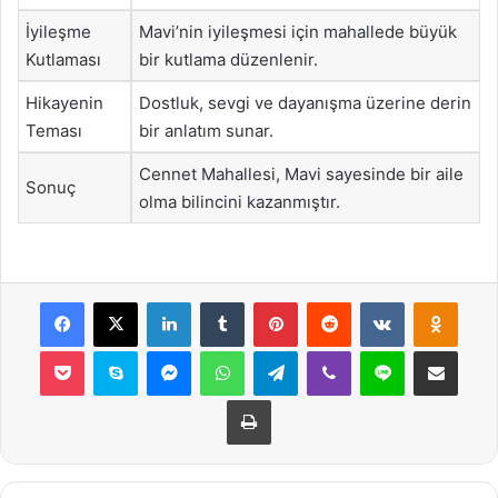
İyileşme
Mavi’nin iyileşmesi için mahallede büyük
Kutlaması
bir kutlama düzenlenir.
Hikayenin
Dostluk, sevgi ve dayanışma üzerine derin
Teması
bir anlatım sunar.
Cennet Mahallesi, Mavi sayesinde bir aile
Sonuç
olma bilincini kazanmıştır.
Facebook
X
LinkedIn
Tumblr
Pinterest
Reddit
VKontakte
Odnok
Pocket
Skype
Messenger
WhatsApp
Telegram
Viber
Line
E-Posta ile payla
Yazdır