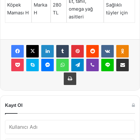
Et, tahıl,
Köpek
Marka
280
Sağlıklı
omega yağ
Maması H
H
TL
tüyler için
asitleri
Facebook
X
LinkedIn
Tumblr
Pinterest
Reddit
VKontakte
Odnok
Pocket
Skype
Messenger
WhatsApp
Telegram
Viber
Line
E-Posta ile payla
Yazdır
Kayıt Ol