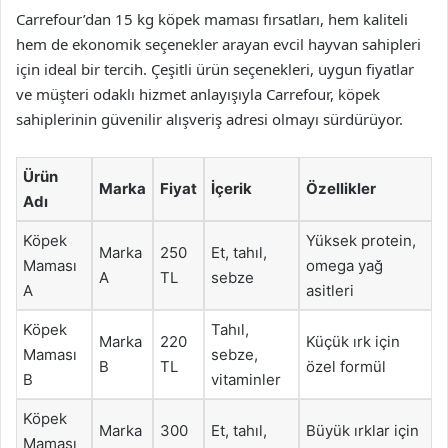
Carrefour’dan 15 kg köpek maması fırsatları, hem kaliteli
hem de ekonomik seçenekler arayan evcil hayvan sahipleri
için ideal bir tercih. Çeşitli ürün seçenekleri, uygun fiyatlar
ve müşteri odaklı hizmet anlayışıyla Carrefour, köpek
sahiplerinin güvenilir alışveriş adresi olmayı sürdürüyor.
Ürün
Marka
Fiyat
İçerik
Özellikler
Adı
Köpek
Yüksek protein,
Marka
250
Et, tahıl,
Maması
omega yağ
A
TL
sebze
A
asitleri
Köpek
Tahıl,
Marka
220
Küçük ırk için
Maması
sebze,
B
TL
özel formül
B
vitaminler
Köpek
Marka
300
Et, tahıl,
Büyük ırklar için
Maması