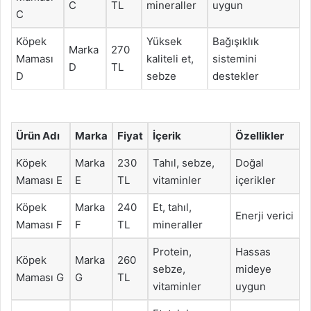
C
TL
mineraller
uygun
C
Köpek
Yüksek
Bağışıklık
Marka
270
Maması
kaliteli et,
sistemini
D
TL
D
sebze
destekler
Ürün Adı
Marka
Fiyat
İçerik
Özellikler
Köpek
Marka
230
Tahıl, sebze,
Doğal
Maması E
E
TL
vitaminler
içerikler
Köpek
Marka
240
Et, tahıl,
Enerji verici
Maması F
F
TL
mineraller
Protein,
Hassas
Köpek
Marka
260
sebze,
mideye
Maması G
G
TL
vitaminler
uygun