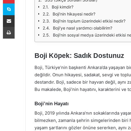
Skype
Boji kimdir?
Boji'nin hikayesi nedir?
E-Posta ile paylaş
Boji'nin toplum üzerindeki etkisi nedir?
Yazdır
Boji'ye nasıl yardımcı olabilirim?
Boji'nin sosyal medya üzerindeki etkisi n
Boji Köpek: Sadık Dostunuz
Boji, Türkiye’nin başkenti Ankara’da yaşayan bi
değildir. Onun hikayesi, sadakat, sevgi ve top
destandır. Boji, sadece bir hayvan değil, aynı 
Bu makalede, Boji’nin hayatını, karakterini ve 
Boji’nin Hayatı
Boji, 2019 yılında Ankara’nın sokaklarında yaşa
bilmezken, zamanla şehrin simgelerinden biri ha
yaşam şartlarını gözler önüne sererken, aynı z