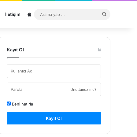
Sitemap
Arama
İletişim
yap
...
Kayıt Ol
Unuttunuz mu?
Beni hatırla
Kayıt Ol