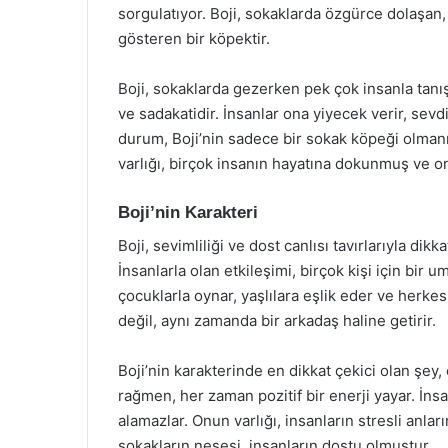
sorgulatıyor. Boji, sokaklarda özgürce dolaşan,
gösteren bir köpektir.
Boji, sokaklarda gezerken pek çok insanla tanışı
ve sadakatidir. İnsanlar ona yiyecek verir, sevdi
durum, Boji’nin sadece bir sokak köpeği olman
varlığı, birçok insanın hayatına dokunmuş ve on
Boji’nin Karakteri
Boji, sevimliliği ve dost canlısı tavırlarıyla dik
İnsanlarla olan etkileşimi, birçok kişi için bir 
çocuklarla oynar, yaşlılara eşlik eder ve herkes
değil, aynı zamanda bir arkadaş haline getirir.
Boji’nin karakterinde en dikkat çekici olan şey,
rağmen, her zaman pozitif bir enerji yayar. İns
alamazlar. Onun varlığı, insanların stresli anlar
sokakların neşesi, insanların dostu olmuştur.