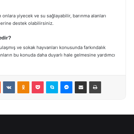
 onlara yiyecek ve su sağlayabilir, barınma alanları
rine destek olabilirsiniz.
edir?
 ulaşmış ve sokak hayvanları konusunda farkındalık
sanların bu konuda daha duyarlı hale gelmesine yardımcı
st
Reddit
VKontakte
Odnoklassniki
Pocket
Skype
Messenger
E-Posta ile paylaş
Yazdır