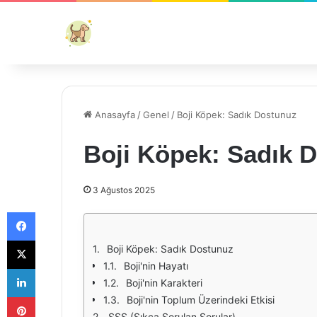
Anasayfa
/
Genel
/
Boji Köpek: Sadık Dostunuz
Boji Köpek: Sadık 
3 Ağustos 2025
Facebook
X
Boji Köpek: Sadık Dostunuz
Boji'nin Hayatı
LinkedIn
Boji'nin Karakteri
Pinterest
Boji'nin Toplum Üzerindeki Etkisi
SSS (Sıkça Sorulan Sorular)