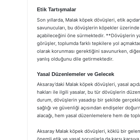
Etik Tartışmalar
Son yıllarda, Malak köpek dövüşleri, etik açıda
savunucuları, bu dövüşlerin köpekler üzerinde 
açabileceğini öne sürmektedir. **Dövüşlerin 
görüşler, toplumda farklı tepkilere yol açmaktad
olarak korunması gerektiğini savunurken, diğerl
yanlış olduğunu dile getirmektedir.
Yasal Düzenlemeler ve Gelecek
Aksaray’daki Malak köpek dövüşleri, yasal açıd
hakları ile ilgili yasalar, bu tür dövüşlerin dü
durum, dövüşlerin yasadışı bir şekilde gerçekle
sağlığı ve güvenliği açısından endişeler doğurm
alacağı, hem yasal düzenlemelere hem de topl
Aksaray Malak köpek dövüşleri, köklü bir gele
önemli etik ve yasal sorunlarla da karşı karşıy