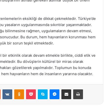
uruluşlarının atması gereken adımlar büyük bir önem
üzenlemelerin eksikliği de dikkat çekmektedir. Türkiye’de
, bu yasaların uygulanmasında sıkıntılar yaşanmaktadır.
duğu bilinmesine rağmen, uygulamaların devam etmesi,
bir sonucudur. Bu durum, hem hayvanların korunması hem
ük bir sorun teşkil etmektedir.
bir etkinlik olarak devam etmekle birlikte, ciddi etik ve
mektedir. Bu dövüşlerin kültürel bir miras olarak
 hakları gözetilerek yapılmalıdır. Toplumun bu konuda
, hem hayvanların hem de insanların yararına olacaktır.
st
Reddit
VKontakte
Odnoklassniki
Pocket
Skype
Messenger
E-Posta ile paylaş
Yazdır