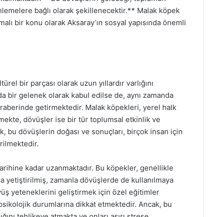
nlemelere bağlı olarak şekillenecektir.** Malak köpek
malı bir konu olarak Aksaray’ın sosyal yapısında önemli
rel bir parçası olarak uzun yıllardır varlığını
da bir gelenek olarak kabul edilse de, aynı zamanda
eraberinde getirmektedir. Malak köpekleri, yerel halk
ekte, dövüşler ise bir tür toplumsal etkinlik ve
, bu dövüşlerin doğası ve sonuçları, birçok insan için
rilmektedir.
arihine kadar uzanmaktadır. Bu köpekler, genellikle
la yetiştirilmiş, zamanla dövüşlerde de kullanılmaya
vüş yeteneklerini geliştirmek için özel eğitimler
psikolojik durumlarına dikkat etmektedir. Ancak, bu
ını tehlikeye atmakta ve onları aşırı strese