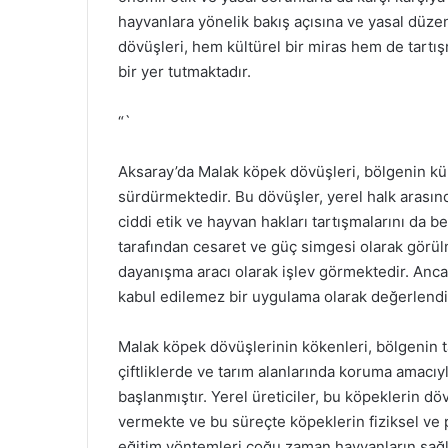
hayvanlara yönelik bakış açısına ve yasal düze
dövüşleri, hem kültürel bir miras hem de tartış
bir yer tutmaktadır.
“`
Aksaray’da Malak köpek dövüşleri, bölgenin kültü
sürdürmektedir. Bu dövüşler, yerel halk arasın
ciddi etik ve hayvan hakları tartışmalarını da b
tarafından cesaret ve güç simgesi olarak görülm
dayanışma aracı olarak işlev görmektedir. Ancak
kabul edilemez bir uygulama olarak değerlendi
Malak köpek dövüşlerinin kökenleri, bölgenin t
çiftliklerde ve tarım alanlarında koruma amacıy
başlanmıştır. Yerel üreticiler, bu köpeklerin dö
vermekte ve bu süreçte köpeklerin fiziksel ve 
eğitim yöntemleri çoğu zaman hayvanların sağlığ