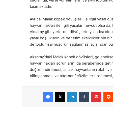
bağlamda, yerel yönetimlerin ve sivil toplum k
taşımaktadır.
Ayrıca, Malak köpek dövüşleri ile ilgili yasal d
hayvan hakları ile ilgili yasalar mevcut olsa da
Aksaray gibi yerlerde, dövüşlerin yasadışı ol
yasal boşlukların ve denetim eksikliklerinin 
de toplumsal huzurun sağlanması açısından büy
Aksaray’daki Malak köpek dövüşleri, geleneksel 
hayvan hakları sorunlarını da beraberinde getir
değerlendirilmesi, ancak hayvanların refahı ve
bilinçlenmesi ve alternatif çözümler üretilmesi
Facebook
X
LinkedIn
Tumblr
Pintere