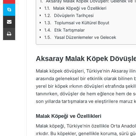
Aksaray Malak Köpek Dövüşleri: Gelenek ve T
Skype
Malak Köpeği ve Özellikleri
Dövüşlerin Tarihçesi
E-Posta ile paylaş
Toplumsal ve Kültürel Boyut
Yazdır
Etik Tartışmalar
Yasal Düzenlemeler ve Gelecek
Aksaray Malak Köpek Dövüşler
Malak köpek dövüşleri, Türkiye’nin Aksaray ilin
arasında geleneksel bir etkinlik olarak bilinen 
yerel bir köpek ırkının dövüşleri etrafında şekil
tanınırken, dövüşler de hem eğlence hem de sos
son yıllarda tartışmalara ve eleştirilere maruz k
Malak Köpeği ve Özellikleri
Malak köpeği, Türkiye’nin özellikle Orta Anadol
ırkıdır. Bu köpekler, genellikle koruma, sürü g