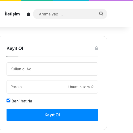
Sitemap
Arama
İletişim
yap
...
Kayıt Ol
Unuttunuz mu?
Beni hatırla
Kayıt Ol