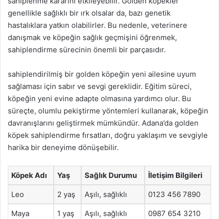
sahiplenme kararını etkileyebilir. Golden köpekler
genellikle sağlıklı bir ırk olsalar da, bazı genetik
hastalıklara yatkın olabilirler. Bu nedenle, veterinere
danışmak ve köpeğin sağlık geçmişini öğrenmek,
sahiplendirme sürecinin önemli bir parçasıdır.
sahiplendirilmiş bir golden köpeğin yeni ailesine uyum
sağlaması için sabır ve sevgi gereklidir. Eğitim süreci,
köpeğin yeni evine adapte olmasına yardımcı olur. Bu
süreçte, olumlu pekiştirme yöntemleri kullanarak, köpeğin
davranışlarını geliştirmek mümkündür. Adana’da golden
köpek sahiplendirme fırsatları, doğru yaklaşım ve sevgiyle
harika bir deneyime dönüşebilir.
Köpek Adı
Yaş
Sağlık Durumu
İletişim Bilgileri
Leo
2 yaş
Aşılı, sağlıklı
0123 456 7890
Maya
1 yaş
Aşılı, sağlıklı
0987 654 3210