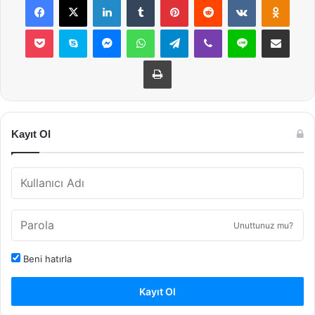
Pocket
Skype
Messenger
WhatsApp
Telegram
Viber
Line
E-Posta ile payla
Yazdır
Kayıt Ol
Unuttunuz mu?
Beni hatırla
Kayıt Ol