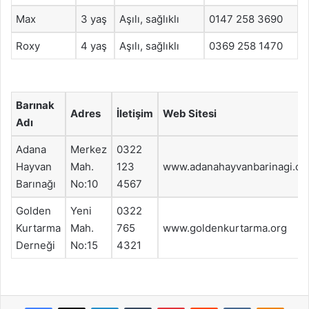
Max
3 yaş
Aşılı, sağlıklı
0147 258 3690
Roxy
4 yaş
Aşılı, sağlıklı
0369 258 1470
Barınak
Adres
İletişim
Web Sitesi
Adı
Adana
Merkez
0322
Hayvan
Mah.
123
www.adanahayvanbarinagi.or
Barınağı
No:10
4567
Golden
Yeni
0322
Kurtarma
Mah.
765
www.goldenkurtarma.org
Derneği
No:15
4321
Facebook
X
LinkedIn
Tumblr
Pinterest
Reddit
VKontakte
Odnok