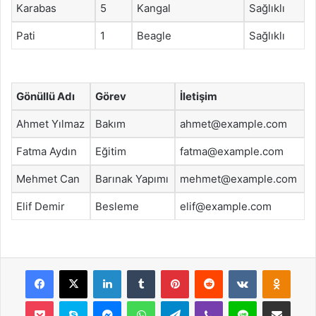
Karabas
5
Kangal
Sağlıklı
Pati
1
Beagle
Sağlıklı
Gönüllü Adı
Görev
İletişim
Ahmet Yılmaz
Bakım
ahmet@example.com
Fatma Aydın
Eğitim
fatma@example.com
Mehmet Can
Barınak Yapımı
mehmet@example.com
Elif Demir
Besleme
elif@example.com
Facebook
X
LinkedIn
Tumblr
Pinterest
Reddit
VKontakte
Odnok
Pocket
Skype
Messenger
WhatsApp
Telegram
Viber
Line
E-Posta ile payla