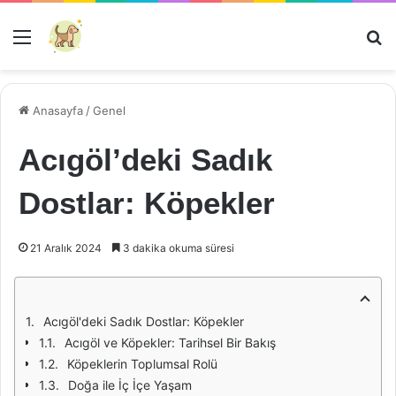
Menü
Ar
Anasayfa
/
Genel
Acıgöl’deki Sadık
Dostlar: Köpekler
21 Aralık 2024
3 dakika okuma süresi
Acıgöl'deki Sadık Dostlar: Köpekler
Acıgöl ve Köpekler: Tarihsel Bir Bakış
Köpeklerin Toplumsal Rolü
Doğa ile İç İçe Yaşam