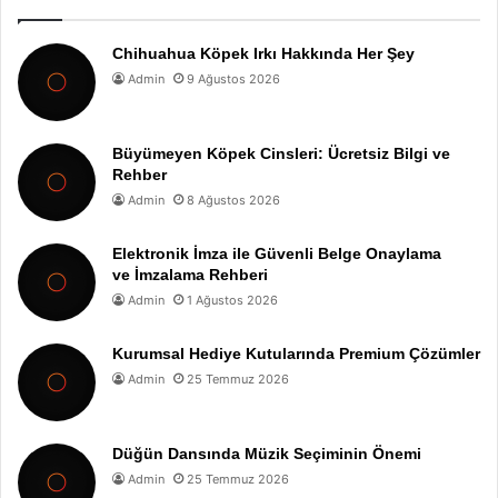
Chihuahua Köpek Irkı Hakkında Her Şey
Admin
9 Ağustos 2026
Büyümeyen Köpek Cinsleri: Ücretsiz Bilgi ve
Rehber
Admin
8 Ağustos 2026
Elektronik İmza ile Güvenli Belge Onaylama
ve İmzalama Rehberi
Admin
1 Ağustos 2026
Kurumsal Hediye Kutularında Premium Çözümler
Admin
25 Temmuz 2026
Düğün Dansında Müzik Seçiminin Önemi
Admin
25 Temmuz 2026