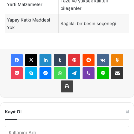
Taze ve yüksek kaliteli
Yerli Malzemeler
bileşenler
Yapay Katkı Maddesi
Sağlıklı bir besin seçeneği
Yok
Facebook
X
LinkedIn
Tumblr
Pinterest
Reddit
VKontakte
Odnok
Pocket
Skype
Messenger
WhatsApp
Telegram
Viber
Line
E-Posta ile payla
Yazdır
Kayıt Ol