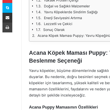
Yüksek Protein İçeriği
Skype
Doğal ve Sağlıklı Malzemeler
Yavru Köpeklerde Sindirim Sağlığı
E-Posta ile paylaş
Enerji Seviyesini Artırma
Yazdır
Lezzetli ve Çekici
Sonuç Olarak
Acana Köpek Maması Puppy: Yavru Köpeğiniz 
Acana Köpek Maması Puppy: Ya
Beslenme Seçeneği
Yavru köpekler, büyüme dönemlerinde sağlıklı b
duyarlar. Bu nedenle, doğru besinleri seçmek
köpekler için tasarlanmış, yüksek kaliteli ve 
mamasının özelliklerini, faydalarını ve neden 
detaylı bir şekilde inceleyeceğiz.
Acana Puppy Mamasının Özellikleri