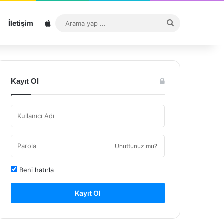
Sitemap
Arama
İletişim
yap
...
Kayıt Ol
Unuttunuz mu?
Beni hatırla
Kayıt Ol