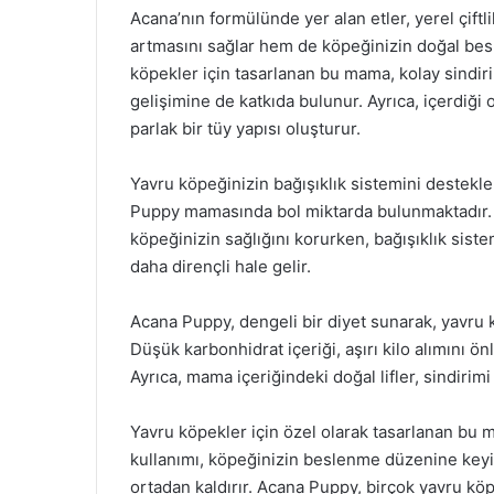
Acana’nın formülünde yer alan etler, yerel çift
artmasını sağlar hem de köpeğinizin doğal besl
köpekler için tasarlanan bu mama, kolay sindiril
gelişimine de katkıda bulunur. Ayrıca, içerdiği 
parlak bir tüy yapısı oluşturur.
Yavru köpeğinizin bağışıklık sistemini destekl
Puppy mamasında bol miktarda bulunmaktadır. Vi
köpeğinizin sağlığını korurken, bağışıklık siste
daha dirençli hale gelir.
Acana Puppy, dengeli bir diyet sunarak, yavru k
Düşük karbonhidrat içeriği, aşırı kilo alımını ö
Ayrıca, mama içeriğindeki doğal lifler, sindirimi
Yavru köpekler için özel olarak tasarlanan bu 
kullanımı, köpeğinizin beslenme düzenine keyi
ortadan kaldırır. Acana Puppy, birçok yavru köp