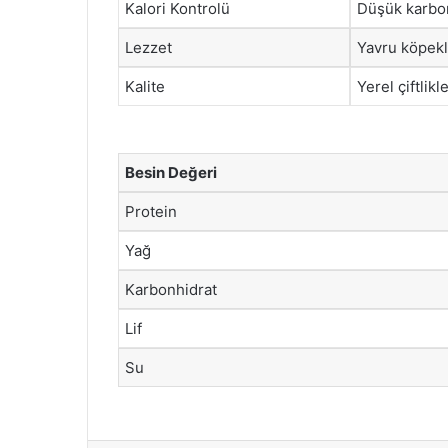
Kalori Kontrolü
Düşük karbon
Lezzet
Yavru köpekle
Kalite
Yerel çiftlik
Besin Değeri
Protein
Yağ
Karbonhidrat
Lif
Su