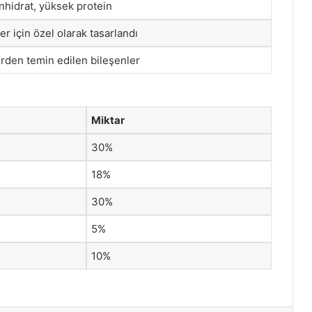
hidrat, yüksek protein
r için özel olarak tasarlandı
lerden temin edilen bileşenler
Miktar
30%
18%
30%
5%
10%