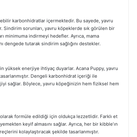
lebilir karbonhidratlar içermektedir. Bu sayede, yavru
ır. Sindirim sorunları, yavru köpeklerde sık görülen bir
arı minimuma indirmeyi hedefler. Ayrıca, mama
nı dengede tutarak sindirim sağlığını destekler.
n yüksek enerjiye ihtiyaç duyarlar. Acana Puppy, yavru
tasarlanmıştır. Dengeli karbonhidrat içeriği ile
rjiyi sağlar. Böylece, yavru köpeğinizin hem fiziksel hem
rak formüle edildiği için oldukça lezzetlidir. Farklı et
emekten keyif almasını sağlar. Ayrıca, her bir kibble’ın
çlerini kolaylaştıracak şekilde tasarlanmıştır.