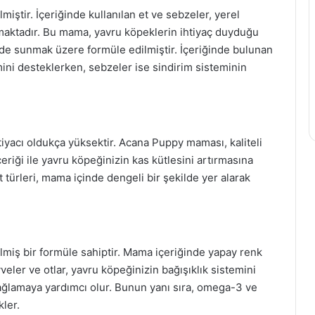
iştir. İçeriğinde kullanılan et ve sebzeler, yerel
nmaktadır. Bu mama, yavru köpeklerin ihtiyaç duyduğu
ilde sunmak üzere formüle edilmiştir. İçeriğinde bulunan
imini desteklerken, sebzeler ise sindirim sisteminin
yacı oldukça yüksektir. Acana Puppy maması, kaliteli
eriği ile yavru köpeğinizin kas kütlesini artırmasına
t türleri, mama içinde dengeli bir şekilde yer alarak
miş bir formüle sahiptir. Mama içeriğinde yapay renk
eler ve otlar, yavru köpeğinizin bağışıklık sistemini
sağlamaya yardımcı olur. Bunun yanı sıra, omega-3 ve
kler.