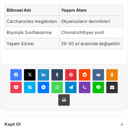
Bilimsel Adı
Yaşam Alanı
Carcharocles megalodon
Okyanusların derinlikleri
Biyolojik Sınıflandırma
Chondrichthyes sınıfı
Yaşam Süresi
20-30 yıl arasında değişebilir.
Facebook
X
LinkedIn
Tumblr
Pinterest
Reddit
VKontakte
Odnok
Pocket
Skype
Messenger
WhatsApp
Telegram
Viber
Line
E-Posta ile payla
Yazdır
Kayıt Ol