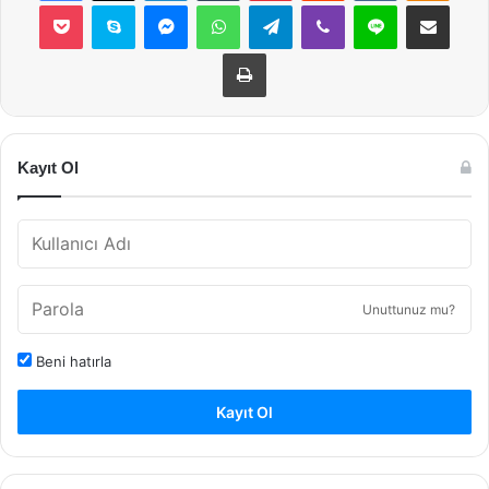
Pocket
Skype
Messenger
WhatsApp
Telegram
Viber
Line
E-Posta ile payla
Yazdır
Kayıt Ol
Unuttunuz mu?
Beni hatırla
Kayıt Ol