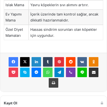
Islak Mama
Yavru köpeklerin sıvı alımını artırır.
Ev Yapımı
İçerik üzerinde tam kontrol sağlar, ancak
Mama
dikkatli hazırlanmalıdır.
Özel Diyet
Hassas sindirim sorunları olan köpekler
Mamaları
için uygundur.
Facebook
X
LinkedIn
Tumblr
Pinterest
Reddit
VKontakte
Odnok
Pocket
Skype
Messenger
WhatsApp
Telegram
Viber
Line
E-Posta ile payla
Yazdır
Kayıt Ol