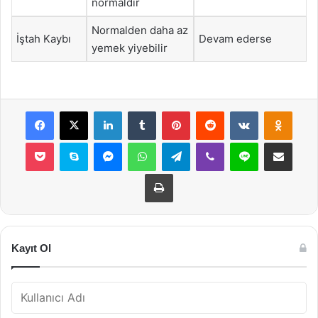
normaldir
Normalden daha az
İştah Kaybı
Devam ederse
yemek yiyebilir
Facebook
X
LinkedIn
Tumblr
Pinterest
Reddit
VKontakte
Odnok
Pocket
Skype
Messenger
WhatsApp
Telegram
Viber
Line
E-Posta ile payla
Yazdır
Kayıt Ol