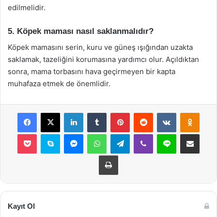
edilmelidir.
5. Köpek maması nasıl saklanmalıdır?
Köpek mamasını serin, kuru ve güneş ışığından uzakta
saklamak, tazeliğini korumasına yardımcı olur. Açıldıktan
sonra, mama torbasını hava geçirmeyen bir kapta
muhafaza etmek de önemlidir.
Facebook
X
LinkedIn
Tumblr
Pinterest
Reddit
VKontakte
Odnok
Pocket
Skype
Messenger
WhatsApp
Telegram
Viber
Line
E-Posta ile payla
Yazdır
Kayıt Ol