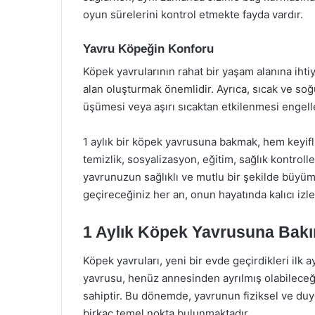
oyun sürelerini kontrol etmekte fayda vardır.
Yavru Köpeğin Konforu
Köpek yavrularının rahat bir yaşam alanına ihtiy
alan oluşturmak önemlidir. Ayrıca, sıcak ve s
üşümesi veya aşırı sıcaktan etkilenmesi engell
1 aylık bir köpek yavrusuna bakmak, hem keyifl
temizlik, sosyalizasyon, eğitim, sağlık kontrolle
yavrunuzun sağlıklı ve mutlu bir şekilde büyüm
geçireceğiniz her an, onun hayatında kalıcı izle
1 Aylık Köpek Yavrusuna Bak
Köpek yavruları, yeni bir evde geçirdikleri ilk a
yavrusu, henüz annesinden ayrılmış olabileceği
sahiptir. Bu dönemde, yavrunun fiziksel ve duy
birkaç temel nokta bulunmaktadır.