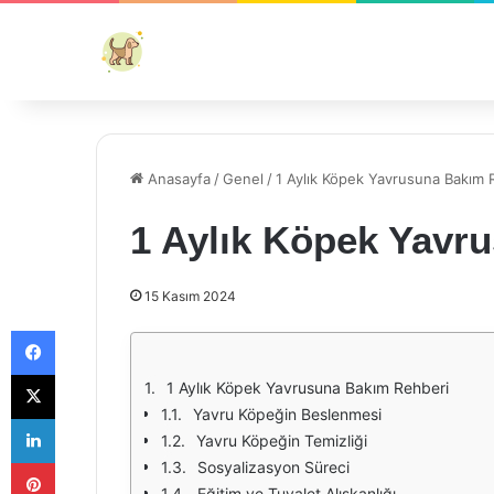
Anasayfa
/
Genel
/
1 Aylık Köpek Yavrusuna Bakım 
1 Aylık Köpek Yavr
15 Kasım 2024
Facebook
X
1 Aylık Köpek Yavrusuna Bakım Rehberi
Yavru Köpeğin Beslenmesi
LinkedIn
Yavru Köpeğin Temizliği
Pinterest
Sosyalizasyon Süreci
Eğitim ve Tuvalet Alışkanlığı