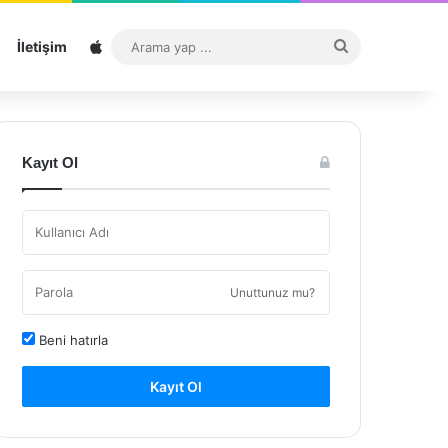
Sitemap
Arama
İletişim
yap
...
Kayıt Ol
Unuttunuz mu?
Beni hatırla
Kayıt Ol