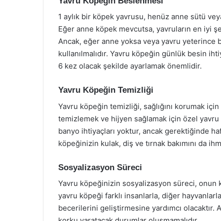
Yavru Köpeğin Beslenmesi
1 aylık bir köpek yavrusu, henüz anne sütü vey
Eğer anne köpek mevcutsa, yavruların en iyi şe
Ancak, eğer anne yoksa veya yavru yeterince b
kullanılmalıdır. Yavru köpeğin günlük besin iht
6 kez olacak şekilde ayarlamak önemlidir.
Yavru Köpeğin Temizliği
Yavru köpeğin temizliği, sağlığını korumak için 
temizlemek ve hijyen sağlamak için özel yavru kö
banyo ihtiyaçları yoktur, ancak gerektiğinde hafi
köpeğinizin kulak, diş ve tırnak bakımını da ih
Sosyalizasyon Süreci
Yavru köpeğinizin sosyalizasyon süreci, onun kar
yavru köpeği farklı insanlarla, diğer hayvanlar
becerilerini geliştirmesine yardımcı olacaktır. 
korku yaratacak durumlar oluşmamalıdır.