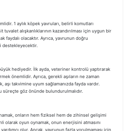
idir. 1 aylık köpek yavruları, belirli komutları
 tuvalet alışkanlıklarının kazandırılması için uygun bir
ak faydalı olacaktır. Ayrıca, yavrunun doğru
 destekleyecektir.
üyük hediyedir. İlk ayda, veteriner kontrolü yaptırarak
mek önemlidir. Ayrıca, gerekli aşıların ne zaman
ak, aşı takvimine uyum sağlamanızda fayda vardır.
 bu süreçte göz önünde bulundurulmalıdır.
namak, onların hem fiziksel hem de zihinsel gelişimi
nli olarak oyun oynamak, onun enerjisini atmasını
yardımcı olur. Ancak, yavrunun fazla yorulmaması için