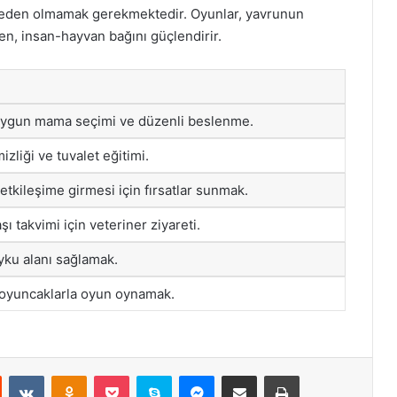
neden olmamak gerekmektedir. Oyunlar, yavrunun
ken, insan-hayvan bağını güçlendirir.
 uygun mama seçimi ve düzenli beslenme.
zliği ve tuvalet eğitimi.
tkileşime girmesi için fırsatlar sunmak.
şı takvimi için veteriner ziyareti.
uyku alanı sağlamak.
 oyuncaklarla oyun oynamak.
st
Reddit
VKontakte
Odnoklassniki
Pocket
Skype
Messenger
E-Posta ile paylaş
Yazdır