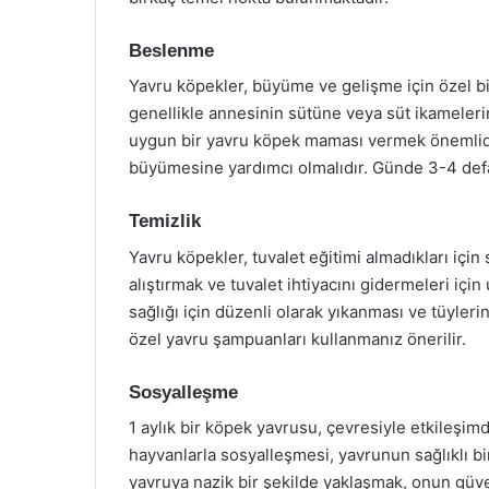
Beslenme
Yavru köpekler, büyüme ve gelişme için özel bir
genellikle annesinin sütüne veya süt ikameleri
uygun bir yavru köpek maması vermek önemlidir.
büyümesine yardımcı olmalıdır. Günde 3-4 defa
Temizlik
Yavru köpekler, tuvalet eğitimi almadıkları için sı
alıştırmak ve tuvalet ihtiyacını gidermeleri iç
sağlığı için düzenli olarak yıkanması ve tüyleri
özel yavru şampuanları kullanmanız önerilir.
Sosyalleşme
1 aylık bir köpek yavrusu, çevresiyle etkileşim
hayvanlarla sosyalleşmesi, yavrunun sağlıklı b
yavruya nazik bir şekilde yaklaşmak, onun güve