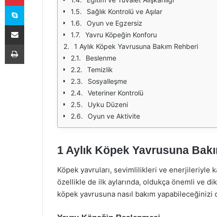
Skype
Sağlık Kontrolü ve Aşılar
Oyun ve Egzersiz
E-Posta ile paylaş
Yavru Köpeğin Konforu
Yazdır
1 Aylık Köpek Yavrusuna Bakım Rehberi
Beslenme
Temizlik
Sosyalleşme
Veteriner Kontrolü
Uyku Düzeni
Oyun ve Aktivite
1 Aylık Köpek Yavrusuna Bak
Köpek yavruları, sevimlilikleri ve enerjileriyle 
özellikle de ilk aylarında, oldukça önemli ve dik
köpek yavrusuna nasıl bakım yapabileceğinizi d