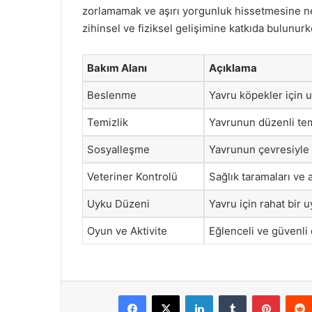
zorlamamak ve aşırı yorgunluk hissetmesine 
zihinsel ve fiziksel gelişimine katkıda bulunur
Bakım Alanı
Açıklama
Beslenme
Yavru köpekler için
Temizlik
Yavrunun düzenli temi
Sosyalleşme
Yavrunun çevresiyle e
Veteriner Kontrolü
Sağlık taramaları ve a
Uyku Düzeni
Yavru için rahat bir 
Oyun ve Aktivite
Eğlenceli ve güvenli
Facebook
X
LinkedIn
Tumblr
Pintere